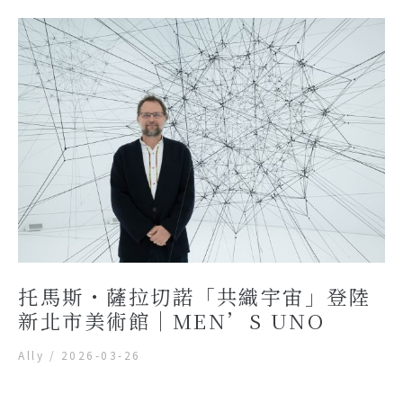
托馬斯・薩拉切諾「共織宇宙」登陸
新北市美術館｜MEN’S UNO
Ally
/
2026-03-26