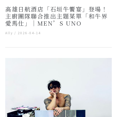
高雄日航酒店「石垣牛饗宴」登場！
主廚團隊聯合推出主題菜單「和牛界
愛馬仕」｜MEN’S UNO
Ally
/
2026-04-14