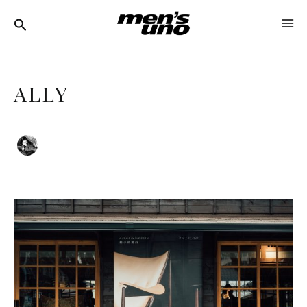
跳
文
MA
至
章
ME
主
分
要
頁
ALLY
內
容