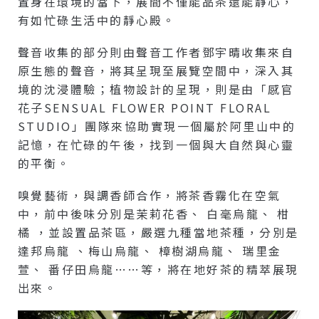
置身在環境的當下，展間不僅能品茶還能靜心，
有如忙碌生活中的靜心殿。
聲音收集的部分則由聲音工作者鄧宇晴收集來自
原生態的聲音，將其呈現至展覽空間中，深入其
境的沈浸體驗；植物設計的呈現，則是由「感官
花子SENSUAL FLOWER POINT FLORAL
STUDIO」團隊來協助實現一個屬於阿里山中的
記憶，在忙碌的午後，找到一個與大自然與心靈
的平衡。
嗅覺藝術，與調香師合作，將茶香霧化在空氣
中，前中後味分別是茉莉花香、 白毫烏龍、 柑
橘 ，並設置品茶區，嚴選九種當地茶種，分別是
達邦烏龍 、梅山烏龍、 樟樹湖烏龍、 瑞里金
萱、 番仔田烏龍……等，將在地好茶的精萃展現
出來。