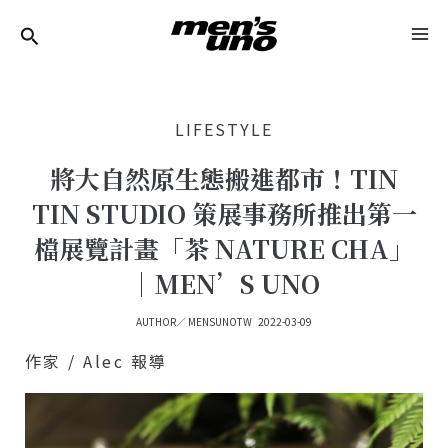
跳
Post
MA
至
Navigation
ME
主
要
LIFESTYLE
內
容
將大自然原生態搬進都市！TIN
TIN STUDIO 策展事務所推出第一
檔展覽計畫「茶 NATURE CHA」
｜MEN’S UNO
AUTHOR／
MENSUNOTW
2022-03-09
作家 / Alec 報導