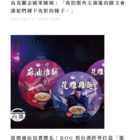
烏克蘭志願軍陳晞：「我怕那些太激進的圖文會
讓他們種下仇恨的種子。」
2024-08-27
CHU CHU
遊戲補給包實體化！ROG 與台酒跨界打造「電