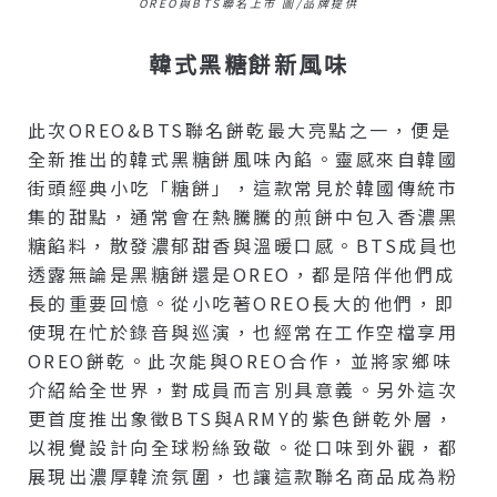
OREO與BTS聯名上市 圖/品牌提供
韓式黑糖餅新風味
此次OREO&BTS聯名餅乾最大亮點之一，便是
全新推出的韓式黑糖餅風味內餡。靈感來自韓國
街頭經典小吃「糖餅」，這款常見於韓國傳統市
集的甜點，通常會在熱騰騰的煎餅中包入香濃黑
糖餡料，散發濃郁甜香與溫暖口感。BTS成員也
透露無論是黑糖餅還是OREO，都是陪伴他們成
長的重要回憶。從小吃著OREO長大的他們，即
使現在忙於錄音與巡演，也經常在工作空檔享用
OREO餅乾。此次能與OREO合作，並將家鄉味
介紹給全世界，對成員而言別具意義。另外這次
更首度推出象徵BTS與ARMY的紫色餅乾外層，
以視覺設計向全球粉絲致敬。從口味到外觀，都
展現出濃厚韓流氛圍，也讓這款聯名商品成為粉