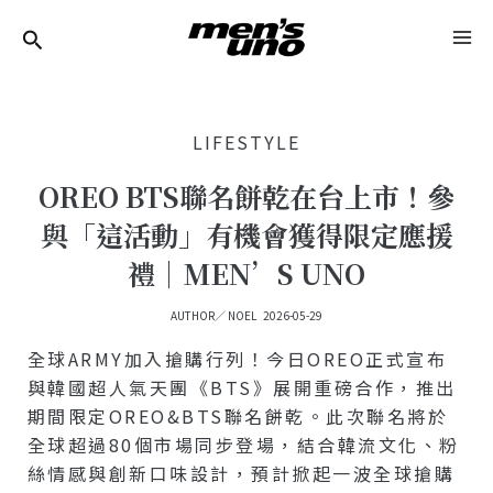
跳
Post
MA
至
Navigation
ME
主
要
LIFESTYLE
內
容
OREO BTS聯名餅乾在台上市！參
與「這活動」有機會獲得限定應援
禮｜MEN’S UNO
AUTHOR／
NOEL
2026-05-29
全球ARMY加入搶購行列！今日OREO正式宣布
與韓國超人氣天團《BTS》展開重磅合作，推出
期間限定OREO&BTS聯名餅乾。此次聯名將於
全球超過80個市場同步登場，結合韓流文化、粉
絲情感與創新口味設計，預計掀起一波全球搶購