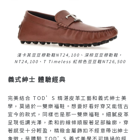
淺卡其豆豆穆勒鞋NT24,100、深棕豆豆穆勒鞋，
NT24,100、T Timeless 紅棕色豆豆鞋NT26,500
義式紳士 體驗經典
完美結合 TOD’S 精湛皮革工藝和義式紳士美
學，莫過於一雙樂福鞋。想要好看好穿又能恆古
宜今的款式，同樣也是那一雙樂福鞋。細膩皮革
呈現低調光澤，柔和的線條順服著足部輪廓，穿
著感受十分輕盈，精緻金屬飾扣不經意帶出紳士
象徵，是體驗 TOD’S 義式美學不可錯過的經