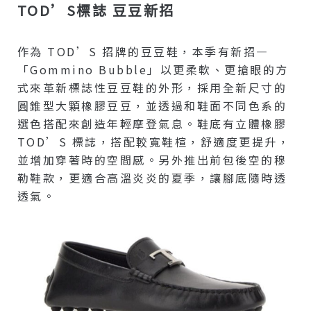
TOD’S標誌 豆豆新招
作為 TOD’S 招牌的豆豆鞋，本季有新招—
「Gommino Bubble」以更柔軟、更搶眼的方
式來革新標誌性豆豆鞋的外形，採用全新尺寸的
圓錐型大顆橡膠豆豆，並透過和鞋面不同色系的
選色搭配來創造年輕摩登氣息。鞋底有立體橡膠
TOD’S 標誌，搭配較寬鞋楦，舒適度更提升，
並增加穿著時的空間感。另外推出前包後空的穆
勒鞋款，更適合高溫炎炎的夏季，讓腳底隨時透
透氣。