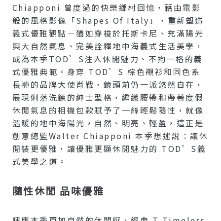
Chiapponi 曾度過的快樂鄉村回憶，藉由電影
般的風格影像「Shapes Of Italy」，重新塑造
義式優雅觀點—猶如穿梭於托斯卡尼、充滿陽光
與大自然氣息、完美詮釋地中海義式生活美學，
成為本季TOD’S注入休閒魅力、不拘一格的義
式優雅典範。身穿 TOD’S 棕色襯衫和同色系
長褲的品牌大使肖戰，鏡頭前仍一派悠然自在，
展現俐落洗鍊的紳士型格，編織腰帶和帶著度假
休閒氣息的相機包款賦予了一絲輕鬆隨性，就像
溫暖的地中海陽光，自然、明亮、輕盈，這正是
創意總監Walter Chiapponi 本季想述說：讓休
閒裝更優雅，讓優雅更顯休閒魅力的 TOD’S義
式美學之道。
隨性休閒 品味優雅
呼應本季更加自然的休閒感，經典 T Timeless