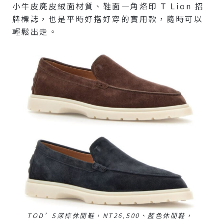
小牛皮麂皮絨面材質、鞋面一角烙印 T Lion 招
牌標誌，也是平時好搭好穿的實用款，隨時可以
輕鬆出走。
TOD’S深棕休閒鞋，NT26,500、藍色休閒鞋，