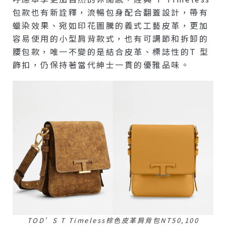
包款也有新詮釋，流暢包身配合翻蓋設計，帶有
蠟染效果、宛如印花圖騰的義式工藝皮革，更加
容易使用的小型肩背款式，也有可調節和拆卸的
腰包款，唯一不變的是結合皮革、標誌性的T 型
飾扣，仍保持著當代紳士一貫的優雅品味。
TOD’S T Timeless棕色皮革肩背包NT50,100