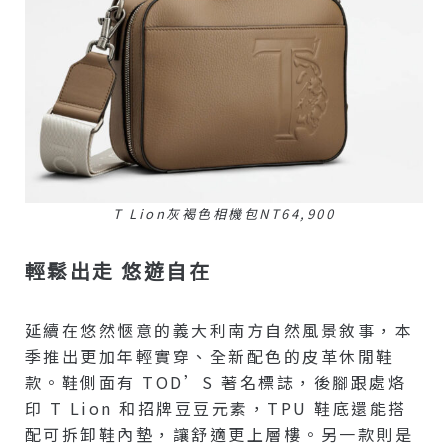
T Lion灰褐色相機包NT64,900
輕鬆出走 悠遊自在
延續在悠然愜意的義大利南方自然風景敘事，本
季推出更加年輕實穿、全新配色的皮革休閒鞋
款。鞋側面有 TOD’S 著名標誌，後腳跟處烙
印 T Lion 和招牌豆豆元素，TPU 鞋底還能搭
配可拆卸鞋內墊，讓舒適更上層樓。另一款則是