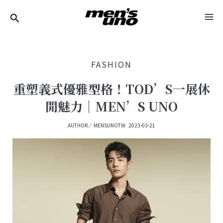
跳
Post
MA
至
Navigation
ME
主
要
FASHION
內
容
重塑義式優雅型格！TOD’S一展休
閒魅力｜MEN’S UNO
AUTHOR／
MENSUNOTW
2023-03-21