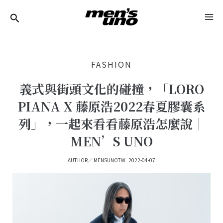
跳
Post
MA
至
Navigation
ME
主
要
FASHION
內
容
義式與街頭文化的碰撞，「LORO
PIANA X 藤原浩2022春夏膠囊系
列」，一起來看看藤原浩怎麼說｜
MEN’S UNO
AUTHOR／
MENSUNOTW
2022-04-07