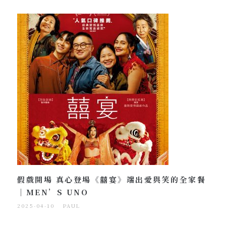
假戲開場 真心登場《囍宴》端出愛與笑的全家餐
｜MEN’S UNO
2025-04-10
PAUL