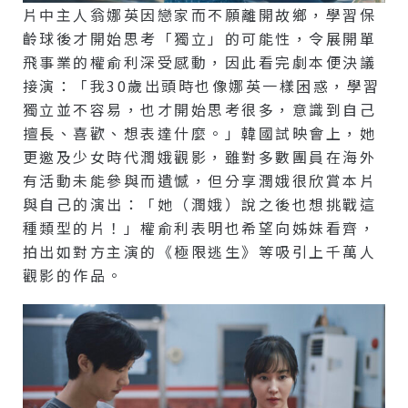
片中主人翁娜英因戀家而不願離開故鄉，學習保
齡球後才開始思考「獨立」的可能性，令展開單
飛事業的權俞利深受感動，因此看完劇本便決議
接演：「我30歲出頭時也像娜英一樣困惑，學習
獨立並不容易，也才開始思考很多，意識到自己
擅長、喜歡、想表達什麼。」韓國試映會上，她
更邀及少女時代潤娥觀影，雖對多數團員在海外
有活動未能參與而遺憾，但分享潤娥很欣賞本片
與自己的演出：「她（潤娥）說之後也想挑戰這
種類型的片！」權俞利表明也希望向姊妹看齊，
拍出如對方主演的《極限逃生》等吸引上千萬人
觀影的作品。