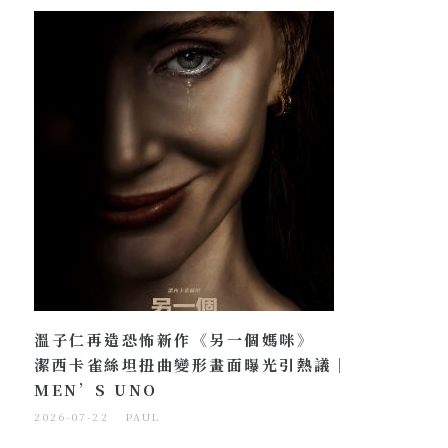
溫子仁再造恐怖新作《另一個媽咪》
潔西卡雀絲坦扭曲變形畫面曝光引熱議｜
MEN’S UNO
2026-07-22
PAUL