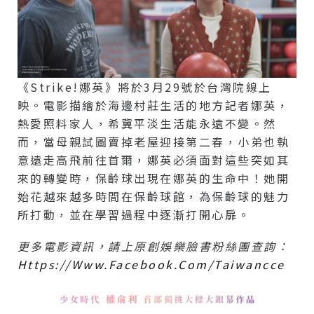
《Strike!娜英》將於3月29號於台灣院線上
映。電影描繪於海邊村莊生活的地方記者娜英，
熱愛照料家人，希冀平淡生活能永遠不變。然
而，當母親試圖賣掉老屋迎接第二春，小弟也執
意遠走高飛前往首爾，娜英必須面對這些突如其
來的轉變時，保齡球出現在娜英的生命中！她開
始花越來越多時間在保齡球館，為保齡球的魅力
所打動，並在學習過程中逐漸打開心扉。
更多電影資訊，請上原創娛樂臉書粉絲團查詢：
Https://www.facebook.com/taiwancce