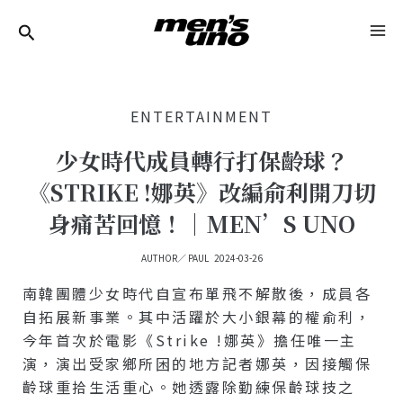
跳
Post
MA
至
Navigation
ME
主
要
ENTERTAINMENT
內
容
少女時代成員轉行打保齡球？
《STRIKE !娜英》改編俞利開刀切
身痛苦回憶！｜MEN’S UNO
AUTHOR／
PAUL
2024-03-26
南韓團體少女時代自宣布單飛不解散後，成員各
自拓展新事業。其中活躍於大小銀幕的權俞利，
今年首次於電影《Strike !娜英》擔任唯一主
演，演出受家鄉所困的地方記者娜英，因接觸保
齡球重拾生活重心。她透露除勤練保齡球技之