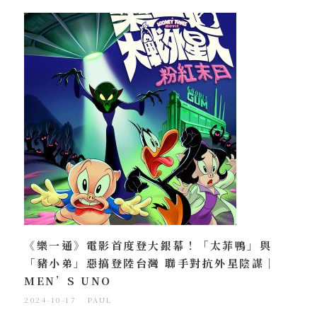
《樂一通》電影首度登大銀幕！「太菲鴨」與
「豬小弟」惡搞登陸台灣 聯手對抗外星陰謀｜
MEN’S UNO
2024-10-17
PAUL