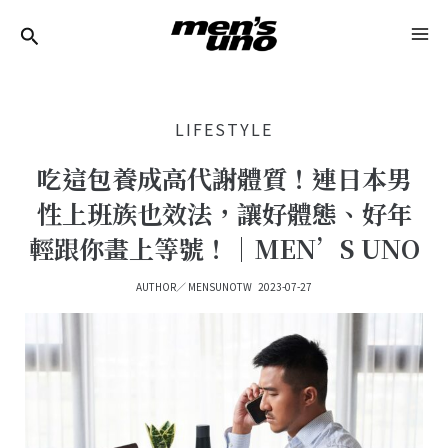
跳
Post
MA
至
Navigation
ME
主
要
LIFESTYLE
內
容
吃這包養成高代謝體質！連日本男
性上班族也效法，讓好體態、好年
輕跟你畫上等號！｜MEN’S UNO
AUTHOR／
MENSUNOTW
2023-07-27