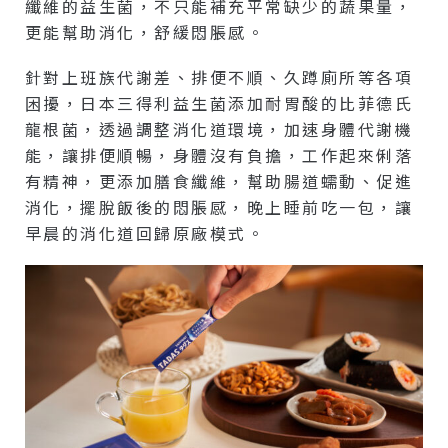
纖維的益生菌，不只能補充平常缺少的蔬果量，
更能幫助消化，舒緩悶脹感。
針對上班族代謝差、排便不順、久蹲廁所等各項
困擾，日本三得利益生菌添加耐胃酸的比菲德氏
龍根菌，透過調整消化道環境，加速身體代謝機
能，讓排便順暢，身體沒有負擔，工作起來俐落
有精神，更添加膳食纖維，幫助腸道蠕動、促進
消化，擺脫飯後的悶脹感，晚上睡前吃一包，讓
早晨的消化道回歸原廠模式。