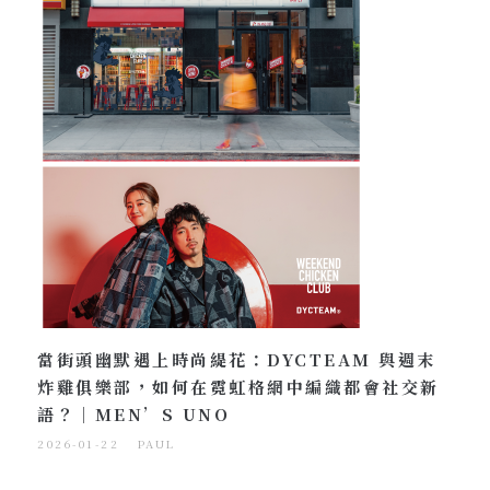
當街頭幽默遇上時尚緹花：DYCTEAM 與週末
炸雞俱樂部，如何在霓虹格網中編織都會社交新
語？｜MEN’S UNO
2026-01-22
PAUL