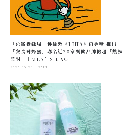
「沁峯養蜂場」獲倫敦《LIHA》鉑金獎 推出
「安食辣蜂蜜」聯名近20家餐飲品牌掀起「熱辣
派對」｜MEN’S UNO
2025-10-29
PAUL