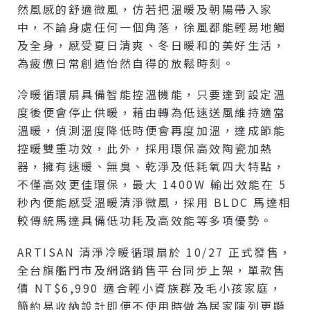
然風感的舒適微風，仿若把溫暖及朝陽帶入家
中，不論身處任何一個角落，徐風都能輕易地觸
及全身，感受夏日清爽、冬日暖和的美好生活，
為疲憊日常創造怡然自得的放鬆時刻。
冷暖循環扇具備智能控溫機能，只要達到設定溫
度後便會停止供暖，藉由轉為低速送風維持適當
溫暖，偵測溫度降低時便會再度加溫，達成節能
控暖雙重功效，此外，採用環保高效陶瓷加熱
器，擁有速暖、無臭、乾淨及低耗氧四大特點，
不僅高效更佳環保，最大 1400W 輸出效能在 5
秒內便能感受溫暖清淨微風，採用 BLDC 馬達相
較傳統馬達具備低功耗及高效能等多項優勢。
ARTISAN 清淨冷暖循環扇於 10/27 正式發售，
全台旗艦門市及網路銷售平台同步上架，單款售
價 NT$6,990 適合輕小資族群及毛小孩家庭，
簡約易收納設計即便不使用時做為居家陳列更顯