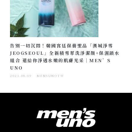
告別一切沉悶！韓國宮廷保養聖品「漢城淨雪
JEOGSEOUL」全新積雪草洗淨潔顏+保濕鎖水
組合 還給你淨透水嫩的肌膚光采｜MEN’S
UNO
2021-08-09
MENSUNOTW