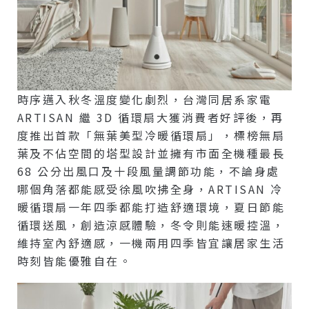
時序邁入秋冬溫度變化劇烈，台灣同居系家電
ARTISAN 繼 3D 循環扇大獲消費者好評後，再
度推出首款「無葉美型冷暖循環扇」，標榜無扇
葉及不佔空間的塔型設計並擁有市面全機種最長
68 公分出風口及十段風量調節功能，不論身處
哪個角落都能感受徐風吹拂全身，ARTISAN 冷
暖循環扇一年四季都能打造舒適環境，夏日節能
循環送風，創造涼感體驗，冬令則能速暖控溫，
維持室內舒適感，一機兩用四季皆宜讓居家生活
時刻皆能優雅自在。