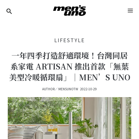
跳
Post
MA
至
Navigation
ME
主
要
LIFESTYLE
內
容
一年四季打造舒適環境！台灣同居
系家電 ARTISAN 推出首款「無葉
美型冷暖循環扇」｜MEN’S UNO
AUTHOR／
MENSUNOTW
2022-10-29