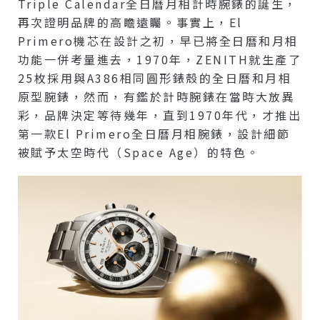
Triple Calendar全日曆月相計時腕錶的誕生，
再次證明品牌的高瞻遠矚。事實上，El
Primero機芯在設計之初，早已將全日曆和月相
功能一併考量進去，1970年，ZENITH就生產了
25枚採用與A386相同圓形錶殼的全日曆和月相
原型腕錶，然而，有鑑於計時腕錶在當時大放異
彩，品牌決定等待幾年，直到1970年代，才推出
第一款El Primero全日曆月相腕錶，設計細節
被賦予太空時代（Space Age）的特色。