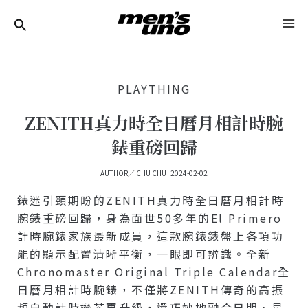
跳
Post
MA
至
Navigation
ME
主
要
PLAYTHING
內
容
ZENITH真力時全日曆月相計時腕
錶重磅回歸
AUTHOR／
CHU CHU
2024-02-02
錶迷引頸期盼的ZENITH真力時全日曆月相計時
腕錶重磅回歸，身為面世50多年的El Primero
計時腕錶家族最新成員，這款腕錶錶盤上各項功
能的顯示配置清晰平衡，一眼即可辨識。全新
Chronomaster Original Triple Calendar全
日曆月相計時腕錶，不僅將ZENITH傳奇的高振
頻自動計時機芯再升級，還巧妙地融合日期、星