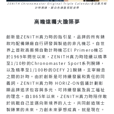
ZENITH Chronomaster Original Triple Calendar全日曆月相
計時腕錶，銀白色錶盤搭配皮帶
高瞻遠矚大膽築夢
創新是ZENITH真力時的指引星，品牌的所有錶
款均配備錶廠自行研發與製造的非凡機芯。自世
界上首款高振頻自動計時機芯El Primero機芯
於1969年問世以來，ZENITH真力時陸續以精準
至1/10秒的Chronomaster Sport系列腕錶，
以及精準至1/100秒的DEFY 21腕錶，主宰瞬息
之間的計時。由於創新是可持續發展和責任的同
義詞，ZENITH真力時 HORIZ-ON倡議計劃彰
顯品牌追求包容與多元、可持續發展及員工福祉
的理念。自1865年以來，ZENITH真力時陪伴敢
於挑戰自己並邁向新境界的人士，共同創造瑞士
製錶業的未來。力創未來夢想成真，就是現在。