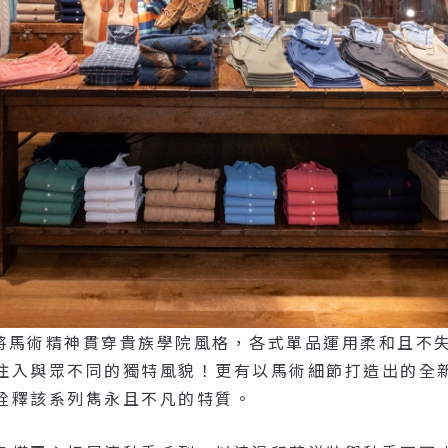
22 秋季系列將馬術精神貫穿貴族學院風格，各式單品運用柔
入與眾不同的獨特風貌！更有以馬術細節打造出的全新 P
詮釋該系列雋永且不凡的特質。