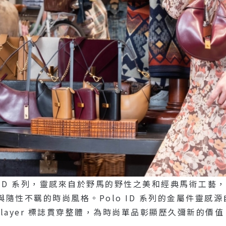
出 Polo ID 系列，靈感來自於野馬的野性之美和經典馬
隨性不羈的時尚風格。Polo ID 系列的金屬件靈感
ny Player 標誌貫穿整體，為時尚單品彰顯歷久彌新的價