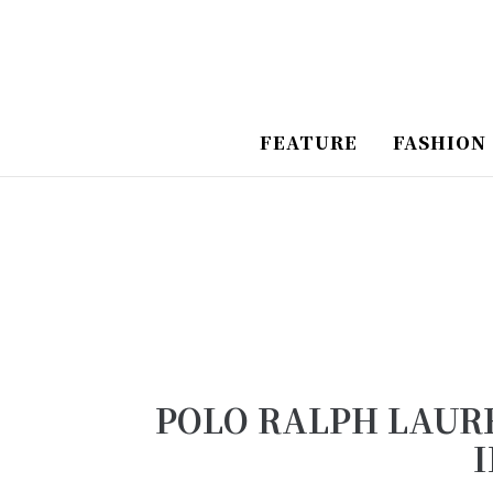
跳
Post
至
Navigation
主
要
FEATURE
FASHION
內
容
POLO RALPH LA