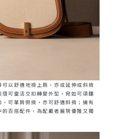
帶可以舒適地揹上肩，亦或延伸成斜揹
扣環可靈活交扣轉變外型，宛如可頌麵
扣，可單肩側揹，亦可舒適斜揹；擁有
中的百搭配件，為配戴者展現優雅又獨