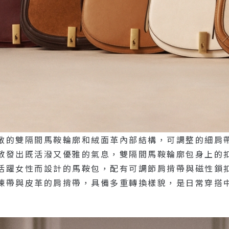
敞的雙隔間馬鞍輪廓和絨面革內部結構，可調整的細肩
散發出既活潑又優雅的氣息，雙隔間馬鞍輪廓包身上的
活躍女性而設計的馬鞍包，配有可調節肩揹帶與磁性鎖
鍊帶與皮革的肩揹帶，具備多重轉換樣貌，是日常穿搭