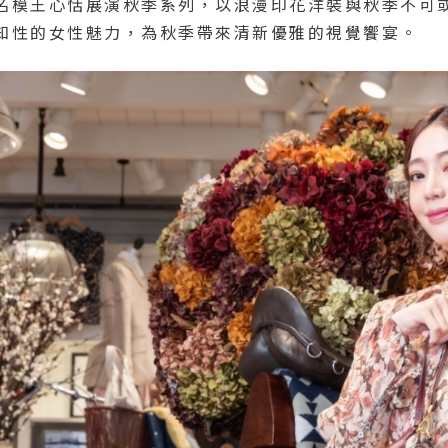
別邀請氣質名模王心恬展演秋季系列，以浪漫印花洋裝與秋季不可或
知性的女性魅力，為秋季帶來清新優雅的視覺饗宴。