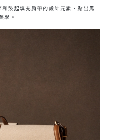
節和鼓起填充肩帶的設計元素，點出馬
典美學。