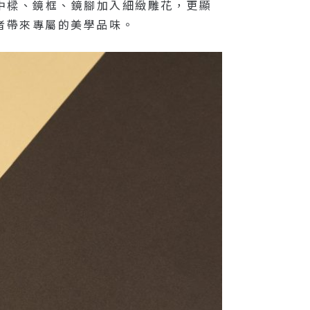
在中樑、鏡框、鏡腳加入細緻雕花，更顯
者帶來專屬的美學品味。