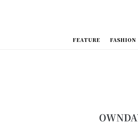
跳
Post
至
Navigation
主
要
FEATURE
FASHION
內
容
OWND