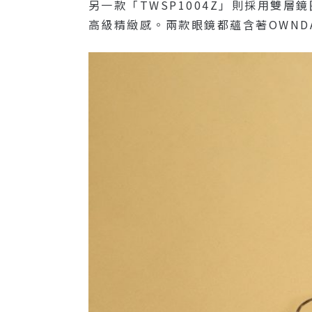
另一款「TWSP1004Z」則採用雙
高級精緻感。兩款眼鏡都蘊含著OWN