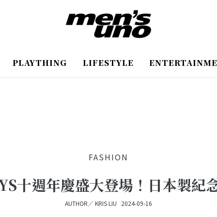
PLAYTHING
LIFESTYLE
ENTERTAINM
FASHION
AYS十週年慶盛大登場！日本製紀
AUTHOR／
KRIS LIU
2024-09-16