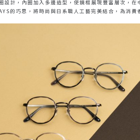
層鏡圈設計，內圈加入多邊造型，使鏡框展現豐富層次，
DAYS的巧思，將時尚與日系職人工藝完美結合，為消費