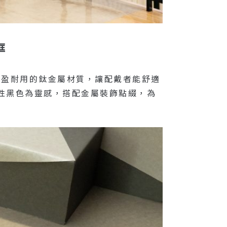
框
用輕盈耐用的鈦金屬材質，讓配戴者能舒適
牌調性黑色為靈感，搭配金屬裝飾點綴，為