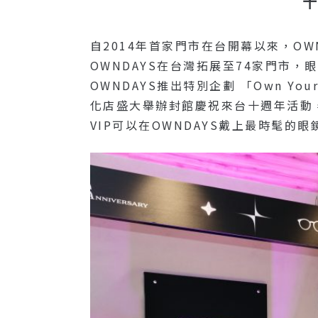
十
自2014年首家門市在台開幕以來，O
OWNDAYS在台灣拓展至74家門市
OWNDAYS推出特別企劃 「Own 
化店盛大舉辦封館慶祝來台十週年活動
VIP可以在OWNDAYS戴上最時髦的