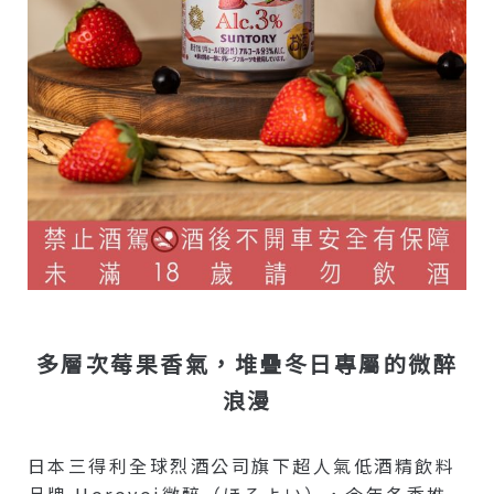
多層次莓果香氣，堆疊冬日專屬的微醉
浪漫
日本三得利全球烈酒公司旗下超人氣低酒精飲料
品牌 Horoyoi微醉（ほろよい），今年冬季推