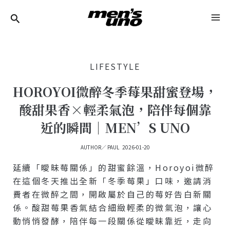
跳
Post
MA
至
Navigation
ME
主
要
LIFESTYLE
內
容
HOROYOI微醉冬季莓果甜蜜登場，
酸甜果香×輕柔氣泡，陪伴每個靠
近的瞬間｜MEN’S UNO
AUTHOR／
PAUL
2026-01-20
延續「曖昧莓關係」的甜蜜餘溫，Horoyoi微醉
在這個冬天推出全新「冬季莓果」口味，邀請消
費者在微醉之間，開啟屬於自己的莓好告白新關
係。酸甜莓果香氣結合細緻輕柔的微氣泡，讓心
動悄悄發酵，陪伴每一段關係從曖昧靠近，走向