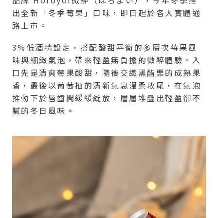
出全新「冬季莓果」口味，即日起於各大實體通
路上市。
3%低酒精設定，搭配酸甜平衡的多層次莓果風
味與細緻氣泡，帶來輕盈無負擔的微醉體驗。入
口先是清爽莓果酸甜，隨後交織黑醋栗的成熟果
香，最後以葡萄柚的清新氣息溫柔收尾，在氣泡
推動下於唇齒間緩緩綻放，層層堆疊出輕盈卻不
膩的冬日風味。