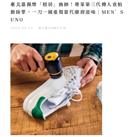
臺北嘉佩樂「榕居」換帥！粵菜第三代傳人袁柏
勳接掌，一刀一鏟重寫當代廣府滋味｜MEN’S
UNO
2026-04-29
MENSUNOTW