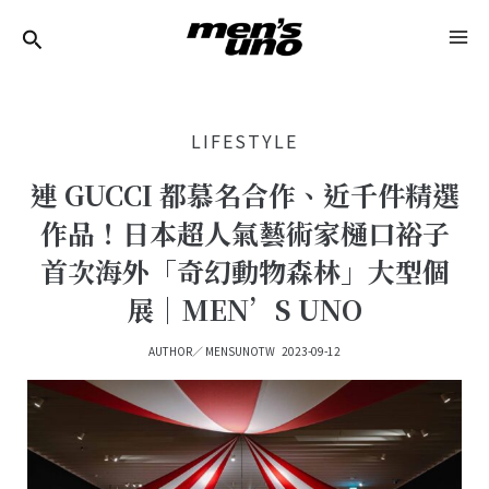
跳
Post
MA
至
Navigation
ME
主
要
LIFESTYLE
內
容
連 GUCCI 都慕名合作、近千件精選
作品！日本超人氣藝術家樋口裕子
首次海外「奇幻動物森林」大型個
展｜MEN’S UNO
AUTHOR／
MENSUNOTW
2023-09-12