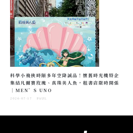
科學小飛俠時隔多年空降誠品！懷舊時光機特企
集結凡爾賽玫瑰、真珠美人魚，租書店限時開張
｜MEN’S UNO
2026-07-17
PAUL