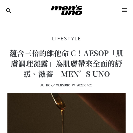
跳
Post
MA
至
Navigation
ME
主
要
LIFESTYLE
內
容
蘊含三倍的維他命 C！AESOP「肌
膚調理凝露」為肌膚帶來全面的舒
緩、滋養｜MEN’S UNO
AUTHOR／
MENSUNOTW
2022-07-25