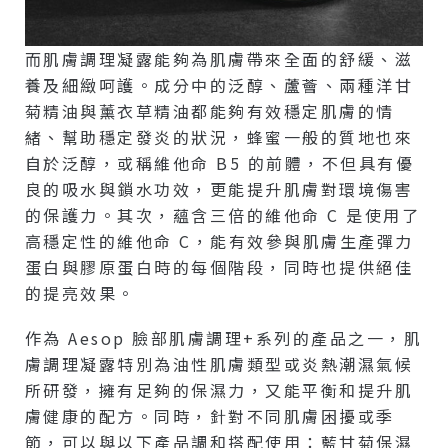
而肌膚調理凝露能夠為肌膚帶來全面的舒緩、滋
養及細緻呵護。成分中的泛醇、蘆薈、兩種洋甘
菊精油與薰衣草精油都能夠有效穩定肌膚的情
緒、幫助穩定發炎的狀況，蜂蜜一般的質地也來
自於泛醇，或稱維他命 B5 的前體，不但具有優
良的吸水與鎖水功效，更能提升肌膚對環境傷害
的保護力。其次，蘊含三倍的維他命 C 是使用了
高穩定性的維他命 C，能有效參與肌膚生產彈力
蛋白與膠原蛋白時的每個階段，同時也提供絕佳
的提亮效果。
作為 Aesop 臉部肌膚調理+系列的產品之一，肌
膚調理凝露特別為油性肌膚類型或炎熱潮濕氣候
所研發，擁有足夠的保濕力，又能平衡和提升肌
膚健康的配方。同時，針對不同肌膚困擾或季
節，可以與以下產品調和搭配使用：藍甘菊保濕