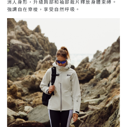
洲人身形，升級肩部和袖部裁片釋放身體束縛。
強調自在穿梭，享受自然呼吸。