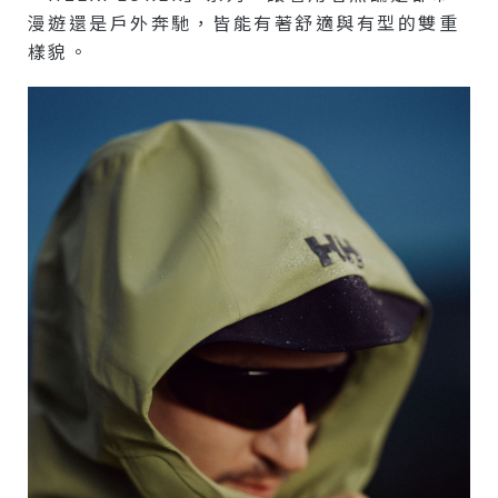
漫遊還是戶外奔馳，皆能有著舒適與有型的雙重
樣貌。