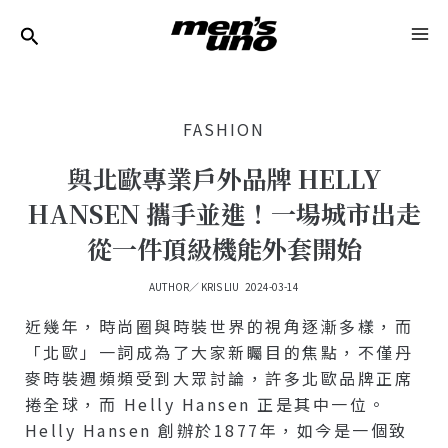
跳
Post
MA
至
Navigation
ME
主
要
FASHION
內
容
與北歐專業戶外品牌 HELLY
HANSEN 攜手並進！一場城市出走
從一件頂級機能外套開始
AUTHOR／
KRIS LIU
2024-03-14
近幾年，時尚圈與時裝世界的視角逐漸多樣，而
「北歐」一詞成為了大家新矚目的焦點，不僅丹
麥時裝週頻頻受到大眾討論，許多北歐品牌正席
捲全球，而 Helly Hansen 正是其中一位。
Helly Hansen 創辦於1877年，如今是一個致