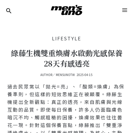
跳
Post
MA
至
Navigation
ME
主
要
LIFESTYLE
內
容
綠藤生機雙重煥膚水啟動光感保養
28天有感透亮
AUTHOR／
MENSUNOTW
2025-04-15
過去民眾常以「拋光=亮」、「酸類=煥膚」為保
養準則，但這樣的短效思維正在被顛覆。綠藤生
機提出全新觀點：真正的透亮，來自肌膚與光線
互動的品質。即使每日保養，許多人仍面臨膚色
暗沉不均、觸感粗糙的困擾，煥膚效果也往往曇
花一現。針對這個保養盲點，綠藤推出「雙重淨
透煥膚水」，以「雙重光感管理」為核心，主動