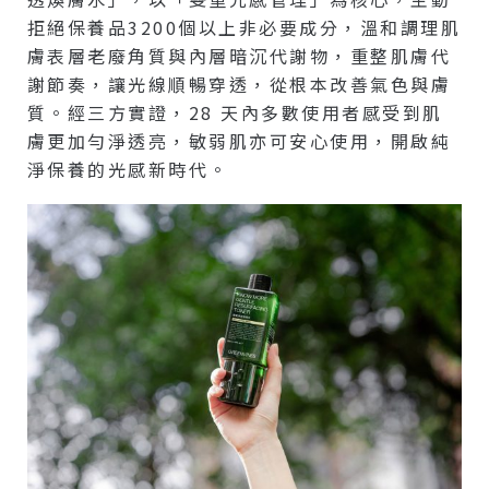
拒絕保養品3200個以上非必要成分，溫和調理肌
膚表層老廢角質與內層暗沉代謝物，重整肌膚代
謝節奏，讓光線順暢穿透，從根本改善氣色與膚
質。經三方實證，28 天內多數使用者感受到肌
膚更加勻淨透亮，敏弱肌亦可安心使用，開啟純
淨保養的光感新時代。