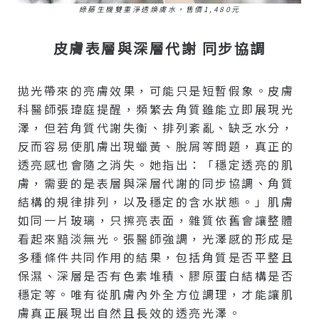
綠藤生機雙重淨透煥膚水，售價1,480元
皮膚表層與深層代謝 同步協調
拋光帶來的亮膚效果，可能只是短暫假象。皮膚
科醫師張瑋庭提醒，頻繁去角質雖能立即展現光
澤，但若角質代謝失衡、排列紊亂、缺乏水分，
反而容易使肌膚出現蠟黃、脫屑等問題，真正的
透亮感也會隨之消失。她指出：「穩定透亮的肌
膚，需要的是表層與深層代謝的同步協調、角質
結構的規律排列，以及穩定的含水狀態。」肌膚
如同一片玻璃，只擦亮表面，雜質依舊會讓整體
看起來黯淡無光。張醫師強調，光澤感的形成是
多種條件共同作用的結果，包括角質是否平整且
保濕、深層是否有色素堆積、膠原蛋白結構是否
穩定等。唯有從肌膚內外全方位調理，才能讓肌
膚真正展現出自然且長效的透亮光澤。