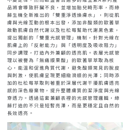
品將會導致肝臟不良，並增加胎兒畸形率，而綠
藤生機全新推出的「雙重淨透煥膚水」，則從肌
膚與光線互動的根本出發，添加非酸類的歐蓍草
啟動肌膚自然代謝以及杜松莓幫助代謝黑色素，
提出獨創的「雙重光感管理」機制，針對光線在
肌膚上的「反射能力」與「透明度及吸收阻力」
同步調理，打造內外兼顧的透亮肌。表層光感管
理以被譽為「無痛版果酸」的歐蓍草萃取為核
心，能溫和促進角質代謝，避免酸類常見的脫皮
與刺激，使肌膚呈現更細緻滑順的光澤；同時添
加的杜松莓萃取則著重於深層代謝干擾肌膚透亮
感的深色廢棄物，提升整體膚質的潔淨度與光線
穿透力。透過這套兼顧表裡的光感管理邏輯，綠
藤打造的不只是短暫亮澤，而是更穩定且自然的
長效透亮。