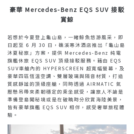
豪華 Mercedes-Benz EQS SUV 接駁
賞鯨
若想於今夏登上龜山島，一睹鯨魚悠游風采，即
日起至 6 月 30 日，礁溪寒沐酒店推出「龜山島
沐夏秘旅」方案，提供 Mercedes-Benz 純電
旗艦休旅 EQS SUV 頂級接駁服務。藉由 EQS
SUV車艙內的 HYPERSCREEN 超寬幅螢幕，及
豪華四區恆溫空調、雙層玻璃與隔音材質，打造
質感靜謐的頂級座艙，同時透過 AIRMATIC 氣
壓懸吊帶來柔韌穩定的乘坐感受，讓旅人不論是
準備登島闖秘境或是在破曉時分欣賞海陸美景，
皆有豪華旗艦 EQS SUV 相伴，感受奢華旅程體
驗。