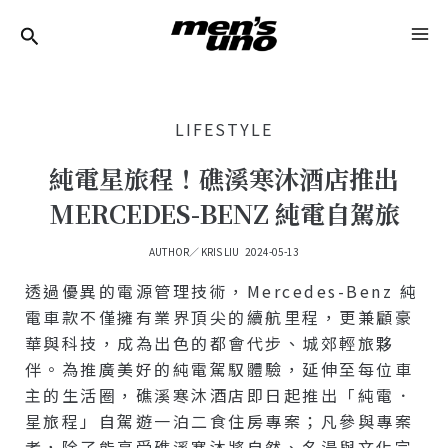
跳
Post
MA
至
Navigation
ME
主
要
LIFESTYLE
內
容
純電星旅程！礁溪寒沐酒店推出
MERCEDES-BENZ 純電自駕旅
AUTHOR／
KRIS LIU
2024-05-13
透過優異的電源管理技術，Mercedes-Benz 純
電車款不僅擁有業界頂尖的續航里程，更兼顧豪
華與科技，成為出色的都會代步、城郊輕旅夥
伴。為推廣美好的純電駕馭體驗，延伸至每位車
主的生活圈，礁溪寒沐酒店即日起推出「純電．
星旅程」自駕遊一泊二食住房專案；凡參與專案
者，除了能享受礁溪寒沐將自然、名湯與文化完