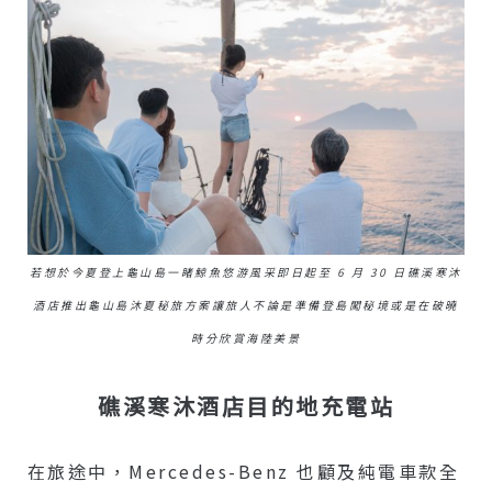
若想於今夏登上龜山島一睹鯨魚悠游風采即日起至 6 月 30 日礁溪寒沐
酒店推出龜山島沐夏秘旅方案讓旅人不論是準備登島闖秘境或是在破曉
時分欣賞海陸美景
礁溪寒沐酒店目的地充電站
在旅途中，Mercedes-Benz 也顧及純電車款全