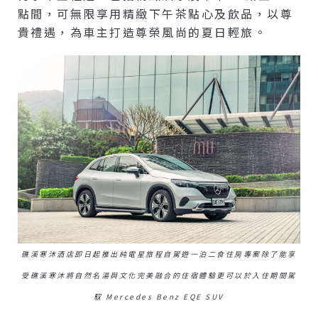
點間，可無限享用精緻下午茶點心及飲品，以尊
貴禮遇，為車主打造尊榮風尚的夏日輕旅。
礁溪寒沐酒店即日起推出純電星旅程自駕遊一泊二食住房專案除了能享
受礁溪寒沐將自然名湯與文化完美融合的住宿體驗更可以於入住期間駕
馭 Mercedes Benz EQE SUV