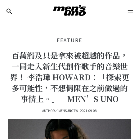
跳
Post
MA
至
Navigation
ME
主
要
FEATURE
內
容
百萬觸及只是拿來被超越的作品，
一同走入新生代創作歌手的音樂世
界！ 李浩瑋 HOWARD：「探索更
多可能性，不想侷限在之前做過的
事情上。」｜MEN’S UNO
AUTHOR／
MENSUNOTW
2021-09-08