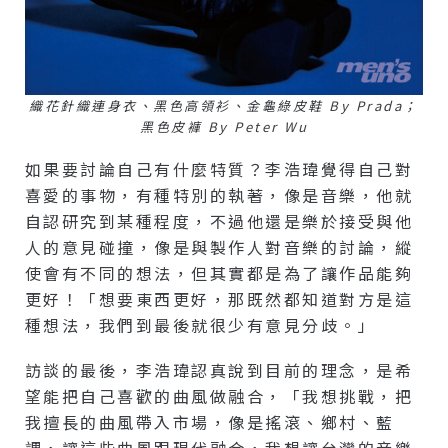
織花針織連身衣、黑色高領衫、金龜綠皮鞋 By Prada；
黑色皮褲 By Peter Wu
如果要討論自己有什麼特質？李浩瑋覺得自己對
喜愛的事物，有種特別的執著，像是音樂，他就
自認研究到某種程度，不過他還是樂於接受與他
人的意見碰撞，像是與製作人對音樂的討論，縱
使會有不同的想法，但其實都是為了讓作品能夠
更好！「想要東西更好，那既然都知道對方是這
種想法，我們到最後就很少有意見分歧。」
訪談的最後，李浩瑋認真說到目前的理念，是希
望能把自己喜歡的曲風做融合，「我想挑戰，把
我擅長的曲風帶入市場，像是搖滾、鄉村、藍
調，讓這些曲風跟現代融合，我想讓台灣的音樂