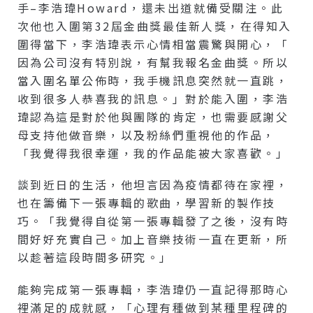
手–李浩瑋Howard，還未出道就備受關注。此
次他也入圍第32屆金曲獎最佳新人獎，在得知入
圍得當下，李浩瑋表示心情相當震驚與開心，「
因為公司沒有特別說，有幫我報名金曲獎。所以
當入圍名單公佈時，我手機訊息突然就一直跳，
收到很多人恭喜我的訊息。」對於能入圍，李浩
瑋認為這是對於他與團隊的肯定，也需要感謝父
母支持他做音樂，以及粉絲們重視他的作品，
「我覺得我很幸運，我的作品能被大家喜歡。」
談到近日的生活，他坦言因為疫情都待在家裡，
也在籌備下一張專輯的歌曲，學習新的製作技
巧。「我覺得自從第一張專輯發了之後，沒有時
間好好充實自己。加上音樂技術一直在更新，所
以趁著這段時間多研究。」
能夠完成第一張專輯，李浩瑋仍一直記得那時心
裡滿足的成就感，「心理有種做到某種里程碑的