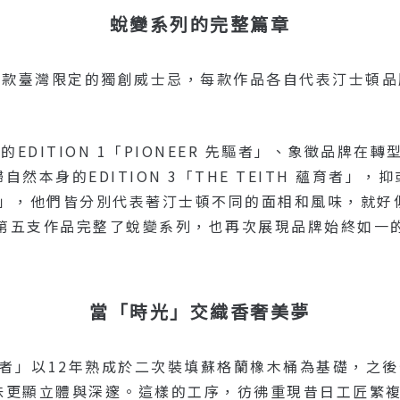
蛻變系列的完整篇章
出一款臺灣限定的獨創威士忌，每款作品各自代表汀士頓
致敬的EDITION 1「PIONEER 先驅者」、象徵品牌在
回歸自然本身的EDITION 3「THE TEITH 蘊育
Y 凝聚者」，他們皆分別代表著汀士頓不同的面相和風味，
第五支作品完整了蛻變系列，也再次展現品牌始終如一
當「時光」交織香奢美夢
r–織夢者」以12年熟成於二次裝填蘇格蘭橡木桶為基礎，之後分
，讓風味更顯立體與深邃。這樣的工序，彷彿重現昔日工匠