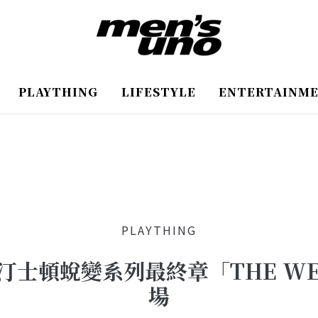
PLAYTHING
LIFESTYLE
ENTERTAINM
PLAYTHING
士頓蛻變系列最終章「THE WE
場