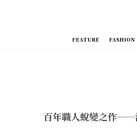
跳
Post
至
Navigation
主
要
FEATURE
FASHION
內
容
百年職人蛻變之作──汀