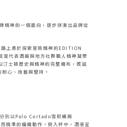
品牌精神的一個面向，逐步拼湊出品牌從
轉型路上勇於探索冒險精神的EDITION
者」，抑或是代表酒廠與地方社群職人精神凝聚
就好似汀士頓歷史與精神的完整織布，既延
的耐心、技藝與堅持。
–
別以Palo Cortado雪莉桶與
繁複而精準的編織動作。倒入杯中，酒液呈