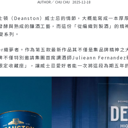
AUTHOR／
CHU CHU
2025-12-18
頓（Deanston）威士忌的情節，大概能寫成一本
發酵與熟成的釀酒工藝，而這份「從編織到製酒」的精
 蛻變系列。
aver織夢者。作為第五款最新作品其不僅是集品牌精神
僅特別邀請集團首席調酒師Julieann Fernand
限定收藏座」，讓威士忌愛好者能一次將這段為期五年