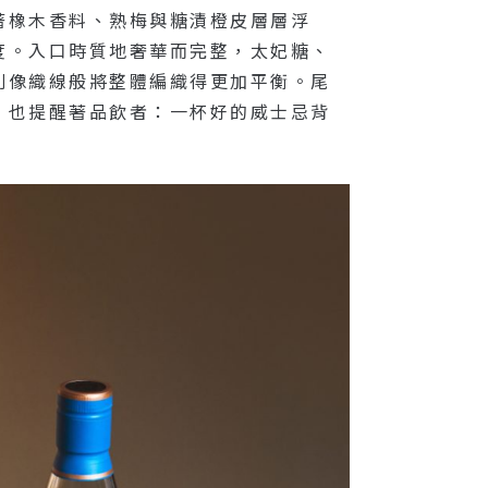
著橡木香料、熟梅與糖漬橙皮層層浮
度。入口時質地奢華而完整，太妃糖、
則像織線般將整體編織得更加平衡。尾
，也提醒著品飲者：一杯好的威士忌背