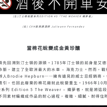
(左)汀士頓蛻變系列EDITION #5「THE WEAVER 織夢者」
(右) CVH首席調酒師 Julieann Fernandez
當棉花蛻變成金黃珍釀
溯到汀士頓的源頭。1785年汀士頓的前身是艾德菲棉花廠（
命脈，建立了全歐洲最大的水車 – 海克力士。然而，
Brodie Hepburn──擁有遠見的威士忌經銷
引，也因此廢棄的棉花廠就此蛻變重生。1966年10
 Edition 5 The Weaver – 織夢者，就
不同素材編織成作品的耐心過程，複雜、細膩、耐得住