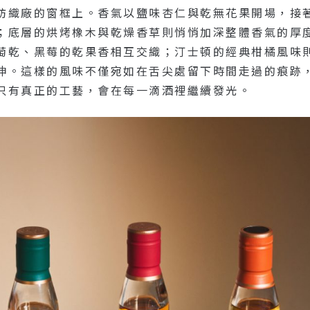
紡織廠的窗框上。香氣以鹽味杏仁與乾無花果開場，接
；底層的烘烤橡木與乾燥香草則悄悄加深整體香氣的厚
萄乾、黑莓的乾果香相互交織；汀士頓的經典柑橘風味
伸。這樣的風味不僅宛如在舌尖處留下時間走過的痕跡
只有真正的工藝，會在每一滴酒裡繼續發光。