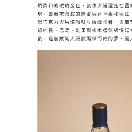
現柔和的琥珀金色，就像夕陽灑落在舊
現，最後被微甜的蜂蜜與香草柔和收住
黑巧克力與烘焙咖啡豆緩緩堆疊，與葡
韻綿長、溫暖，乾果與橡木香氣緩慢延
後，是無數職人細膩編織而成的夢，而