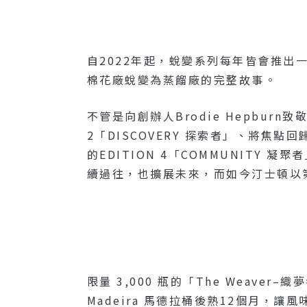
自2022年起，蛻變系列每年皆會推
棉花廠蛻變為蒸餾廠的完整故事。
不管是向創辦人Brodie Hepburn
2「DISCOVERY 探索者」、將焦點
的EDITION 4「COMMUNIT
續過往，也擴展未來，而如今汀士頓以
限量 3,000 瓶的「The Weave
Madeira 馬德拉桶後熟12個月