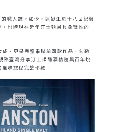
厚厚的職人誌。如今，這誕生於十八世紀棉
神，也體現在近年汀士頓最具象徵性的
之大成，更是完整串聯前四款作品、勾勒
ez親臨臺灣分享汀士頓釀酒精髓與百年蛻
的風味旅程完整珍藏。