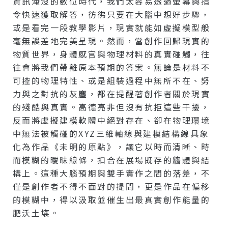
資訊淹沒的數位時代，我們太容易透過螢幕與指
令快速獲取解答，彷彿只要在大腦中想好步驟，
或是看完一段教學影片，現實就能如虛擬模型般
毫無誤差地完美呈現。然而，當創作回歸現實的
物質世界，身體感官與物理材料的真實碰觸，往
往會將我們帶離原本預期的答案。無論是材料不
可控的物理特性、或是組裝過程中無所不在、努
力與之對抗的灰塵，都在提醒著創作者關於現實
的殘酷與真實。高德亮非但沒有抗拒這些干擾，
反而將虛擬建模軟體中絕對存在、卻在物理環境
中無法被觸碰的XYZ三維軸線與建模結構線具象
化為作品《未明的原點》，讓它以時而清晰、時
而模糊的曖昧線條，扣合在展場既存的牆體與結
構上。這種大腦預期與雙手實作之間的落差，不
僅是創作者不得不面對的提問，更是作品在偏移
的模糊中，得以汲取並催生出最真實創作能量的
肥沃土壤。