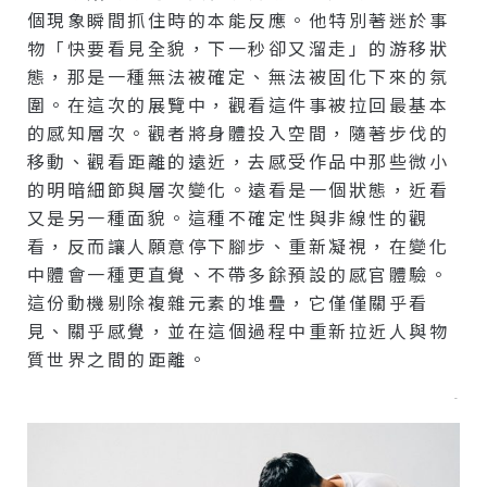
個現象瞬間抓住時的本能反應。他特別著迷於事
物「快要看見全貌，下一秒卻又溜走」的游移狀
態，那是一種無法被確定、無法被固化下來的氛
圍。在這次的展覽中，觀看這件事被拉回最基本
的感知層次。觀者將身體投入空間，隨著步伐的
移動、觀看距離的遠近，去感受作品中那些微小
的明暗細節與層次變化。遠看是一個狀態，近看
又是另一種面貌。這種不確定性與非線性的觀
看，反而讓人願意停下腳步、重新凝視，在變化
中體會一種更直覺、不帶多餘預設的感官體驗。
這份動機剔除複雜元素的堆疊，它僅僅關乎看
見、關乎感覺，並在這個過程中重新拉近人與物
質世界之間的距離。
–