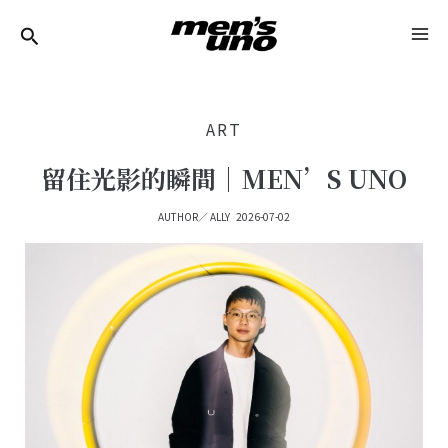
跳
Post
MA
至
Navigation
ME
主
要
ART
內
容
留住光影的瞬間｜MEN’S UNO
AUTHOR／
ALLY
2026-07-02