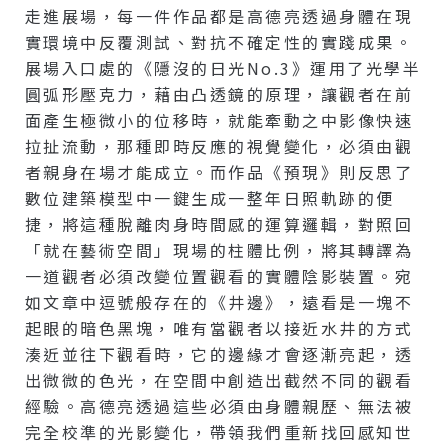
走進展場，每一件作品都是高德亮透過身體在現
實環境中反覆測試、對抗不確定性的實踐成果。
展場入口處的《隱沒的日光no.3》運用了光學半
圓弧形壓克力，藉由凸透鏡的原理，讓觀者在前
面產生極微小的位移時，就能牽動之中影像快速
拉扯流動，那種即時反應的視覺變化，必須由觀
者親身在場才能成立。而作品《預現》則反思了
數位建築模型中一鍵生成一整年日照軌跡的便
捷，將這種脫離肉身時間感的運算邏輯，對照回
「就在藝術空間」現場的柱體比例，將其轉譯為
一道觀者必須改變位置觀看的實體陰影裝置。宛
如文章中逗號般存在的《井邊》，遠看是一塊不
起眼的暗色黑塊，唯有當觀者以接近水井的方式
湊近並往下觀看時，它的邊緣才會逐漸亮起，透
出微微的色光，在空間中創造出截然不同的觀看
經驗。高德亮透過這些必須由身體親歷、無法被
完全校準的光影變化，帶領我們重新找回感知世