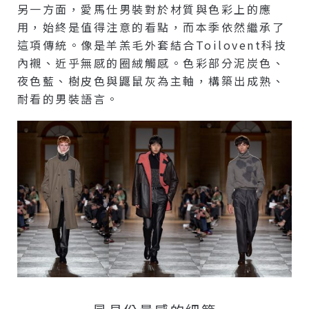
另一方面，愛馬仕男裝對於材質與色彩上的應
用，始終是值得注意的看點，而本季依然繼承了
這項傳統。像是羊羔毛外套結合Toilovent科技
內襯、近乎無感的圈絨觸感。色彩部分泥炭色、
夜色藍、樹皮色與鼴鼠灰為主軸，構築出成熟、
耐看的男裝語言。