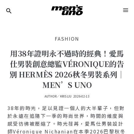
跳
Post
MA
至
Navigation
ME
主
要
FASHION
內
容
用38年證明永不過時的經典！愛馬
仕男裝創意總監VÉRONIQUE的告
別 HERMÈS 2026秋冬男裝系列｜
MEN’S UNO
AUTHOR／
KRIS LIU
2026-02-13
38年的時光，足以見證一個人的大半輩子，但對
於永遠在追隨下一季的時尚世界，時間的維度與
感受彷彿被壓縮了。時光荏苒，愛馬仕男裝設計
師Véronique Nichanian在本季2026巴黎秋冬