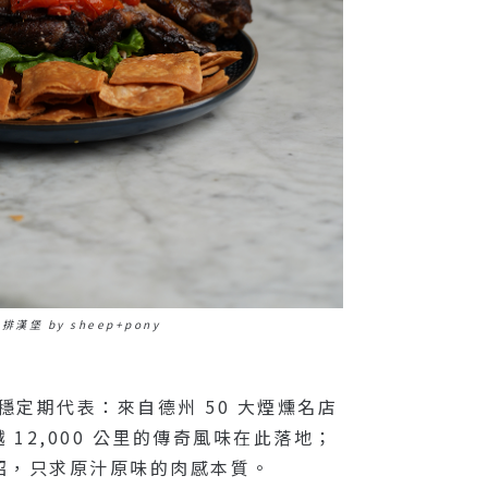
漢堡 by sheep+pony
穩定期代表：來自德州 50 大煙燻名店
越 12,000 公里的傳奇風味在此落地；
搞花招，只求原汁原味的肉感本質。