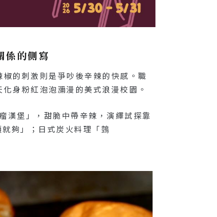
關係的側寫
辣椒的刺激則是爭吵後辛辣的快感。職
天化身粉紅泡泡瀰漫的美式浪漫校園。
「毒瘤漢堡」，甜脆中帶辛辣，演繹試探靠
顆就夠」；日式炭火料理「鵼