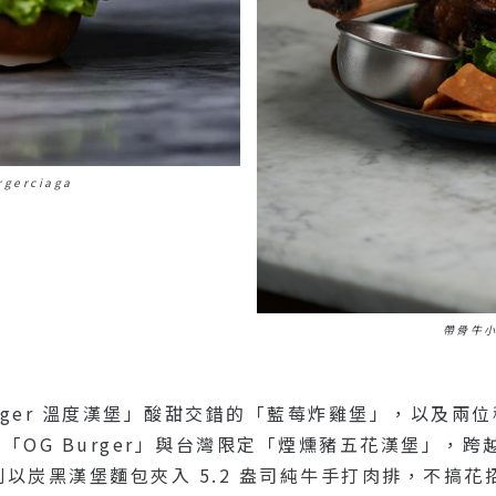
gerciaga
帶骨牛小排
rger 溫度漢堡」酸甜交錯的「藍莓炸雞堡」，以及兩位
來招牌「OG Burger」與台灣限定「煙燻豬五花漢堡」，跨
午餐」則以炭黑漢堡麵包夾入 5.2 盎司純牛手打肉排，不