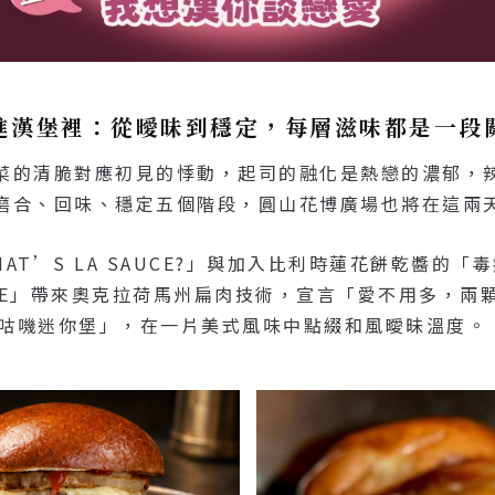
進漢堡裡：從曖昧到穩定，每層滋味都是一段
菜的清脆對應初見的悸動，起司的融化是熱戀的濃郁，
磨合、回味、穩定五個階段，圓山花博廣場也將在這兩
T’S LA SAUCE?」與加入比利時蓮花餅乾醬的
BLE」帶來奧克拉荷馬州扁肉技術，宣言「愛不用多，兩
「菇雞咕嘰迷你堡」，在一片美式風味中點綴和風曖昧溫度。