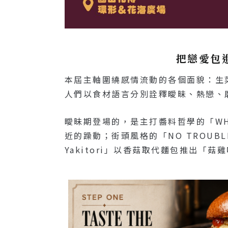
把戀愛包
本屆主軸圍繞感情流動的各個面貌：生
人們以食材語言分別詮釋曖昧、熱戀、
曖昧期登場的，是主打醬料哲學的「WHA
近的躁動；街頭風格的「NO TROU
Yakitori」以香菇取代麵包推出