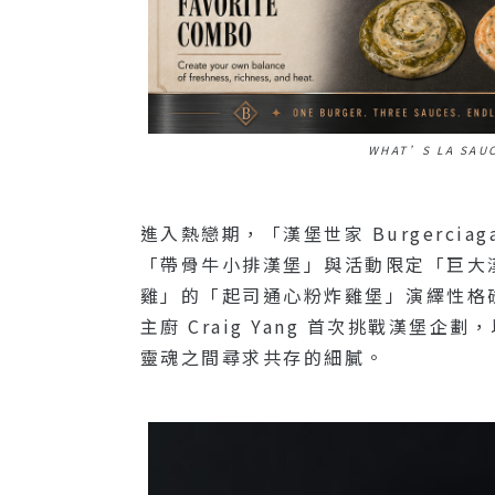
WHAT’S LA SAU
進入熱戀期，「漢堡世家 Burgerci
「帶骨牛小排漢堡」與活動限定「巨大漢
雞」的「起司通心粉炸雞堡」演繹性格碰撞，
主廚 Craig Yang 首次挑戰漢堡企
靈魂之間尋求共存的細膩。