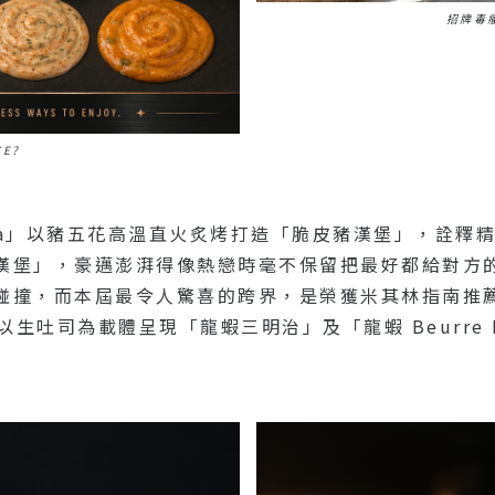
招牌毒
CE?
aga」以豬五花高溫直火炙烤打造「脆皮豬漢堡」，詮釋精品
堡」，豪邁澎湃得像熱戀時毫不保留把最好都給對方的衝勁
而本屆最令人驚喜的跨界，是榮獲米其林指南推薦的「Tabl
劃，以生吐司為載體呈現「龍蝦三明治」及「龍蝦 Beurre