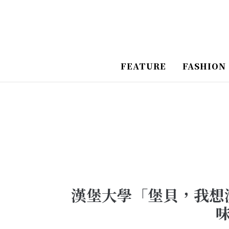
跳
Post
至
Navigation
主
要
FEATURE
FASHION
內
容
漢堡大學「堡貝，我想漢
味