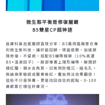
微生態平衡是修復關鍵
B5雙星CP超神速
皮膚科吳吉妮醫師直球分享：B5萬用霜厲害在專
利微生態科技，讓好菌回歸、壞菌退散，加速屏
障修復，不留疤。搭配B5繃帶精華（10%高濃
B5+溫泉因子），臉部像裹上隱形繃帶，瞬間舒
緩紅腫、鎖水去角質，日常用防暗沉、縮毛孔。
無論換季敏感或醫美後紅，疊加用法效果翻倍！
這些不只是保養，更是找回自信的起點，0-100
歲都靠它穩住好膚況。