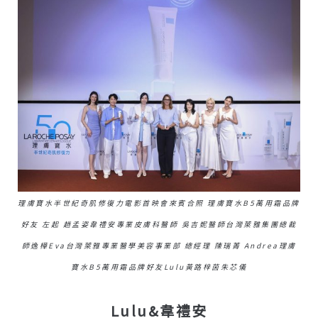
理膚寶水半世紀奇肌修復力電影首映會來賓合照 理膚寶水B5萬用霜品牌
好友 左起 趙孟姿韋禮安專業皮膚科醫師 吳吉妮醫師台灣萊雅集團總裁
師逸樺Eva台灣萊雅專業醫學美容事業部 總經理 陳瑞菁 Andrea理膚
寶水B5萬用霜品牌好友Lulu黃路梓茵朱芯儀
Lulu&韋禮安