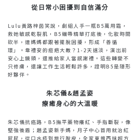
從日常小困擾到自信滿分
Lulu黃路梓茵笑說，劇組人手一瓶B5萬用霜，
救她敏感乾裂肌，B5繃帶精華打底後，化妝時間
砍半，連媽媽都跟著擺脫困擾，形成「善循
環」。韋禮安的痘疤大敵？1-2天速淡，演出前
安心上鏡頭，還推給家人當感謝禮。這些轉變不
只修膚，還讓工作生活輕鬆許多，證明B5是隱形
好夥伴。
朱芯儀&趙孟姿
療癒身心的大溫暖
朱芯儀抗癌路，B5撫平藥物癢紅、手指斷裂，像
堅強後盾；趙孟姿新手媽，月子中心首用就治紅
屁屁，從口水疹到旅行脫皮，全家東擦西抹超方