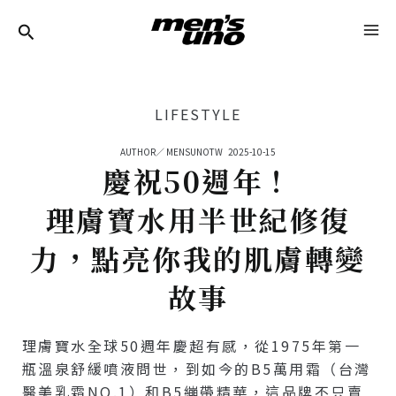
跳
Post
MA
至
Navigation
ME
主
要
LIFESTYLE
內
容
AUTHOR／
MENSUNOTW
2025-10-15
慶祝50週年！
理膚寶水用半世紀修復
力，點亮你我的肌膚轉變
故事
理膚寶水全球50週年慶超有感，從1975年第一
瓶溫泉舒緩噴液問世，到如今的B5萬用霜（台灣
醫美乳霜NO.1）和B5繃帶精華，這品牌不只賣