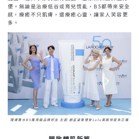
便。無論是治療低谷或育兒慌亂，B5都帶來安全
感，療癒不只肌膚，還療癒心靈，讓家人笑容更
多。
理膚寶水B5萬用霜品牌好友 左起 趙孟姿韋禮安Lulu黃路梓茵朱芯儀
開啟轉肌新篇