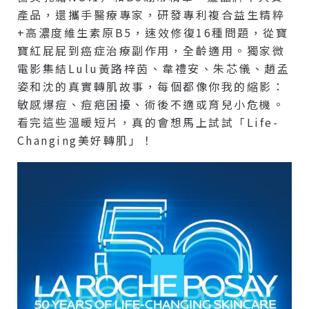
產品，還攜手醫療專家，研發專利複合益生精粹
+高濃度維生素原B5，速效修復16種問題，從寶
寶紅屁屁到癌症治療副作用，全齡適用。獨家微
電影集結Lulu黃路梓茵、韋禮安、朱芯儀、趙孟
姿和沈的真實轉肌故事，每個都像你我的縮影：
敏感爆痘、痘疤困擾、術後不適或育兒小危機。
看完這些溫暖短片，真的會想馬上試試「Life-
Changing美好轉肌」！