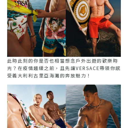
此時此刻的你是否也相當想念戶外出遊的歡樂時
光？在疫情趨緩之前，且先讓VERSACE帶領你感
受義大利利古里亞海灘的奔放魅力！