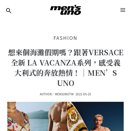
跳
Post
MA
至
Navigation
ME
主
要
FASHION
內
容
想來個海灘假期嗎？跟著VERSACE
全新 LA VACANZA系列，感受義
大利式的奔放熱情！｜MEN’S
UNO
AUTHOR／
MENSUNOTW
2021-05-25