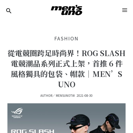
跳
Post
MA
至
Navigation
ME
主
要
FASHION
內
容
從電競圈跨足時尚界！ROG SLASH
電競潮品系列正式上架，首推 6 件
風格獨具的包袋、帽款｜MEN’S
UNO
AUTHOR／
MENSUNOTW
2021-08-30