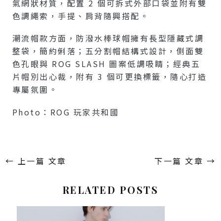
氣網狀材質，配置 2 個可拆式外部口袋並附有雙
色調繩索，手提、肩背隨興搭配。
潮流帽款方面，防潑水棒球帽擁有長型隱藏式調
整袋，簡約俐落；五分割帽結構式設計，側面雙
色孔眼與 ROG SLASH 圖案低調吸睛；經典五
片帽別出心裁，附有 3 個可更換標籤，隨心打造
專屬氛圍。
Photo：ROG 玩家共和國
←
上一篇 文章
下一篇 文章
→
RELATED POSTS