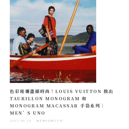
色彩斑斕盡顯時尚！LOUIS VUITTON 推出
TAURILLON MONOGRAM 和
MONOGRAM MACASSAR 手袋系列｜
MEN’S UNO
2022-06-25
MENSUNOTW