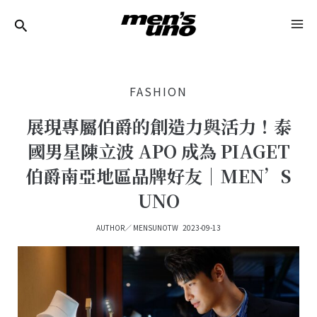
跳
Post
MA
至
Navigation
ME
主
要
FASHION
內
容
展現專屬伯爵的創造力與活力！泰
國男星陳立波 APO 成為 PIAGET
伯爵南亞地區品牌好友｜MEN’S
UNO
AUTHOR／
MENSUNOTW
2023-09-13