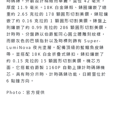
時碼錶。外觀設計精緻而華麗，直徑 42 毫米，
厚度 11.9 毫米。18K 白金錶殼、錶圈鑲嵌了總
重約 2.65 克拉的 178 顆圓形切割美鑽，錶冠鑲
嵌了約 0.16 克拉的 1 顆圓形切割美鑽。錶盤上
則鑲嵌了約 0.99 克拉的 286 顆圓形切割美鑽，
計時時、分盤飾以伯爵藍同心圓立體雕刻紋樣，
而銀灰色的巴頓指針以及時標則飾有 Super-
LumiNova 夜光塗層。配備頂級的藍鱷魚皮錶
帶，並搭配 18K 白金折疊式錶扣，錶扣鑲嵌了
約 0.15 克拉的 15 顆圓形切割美鑽。機芯方
面，它搭載伯爵製 1160P 自動上鍊計時碼錶機
芯，具有時分示時、計時碼錶功能，日期窗位於
6 點鐘方向。
Photo：官方提供