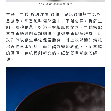
T+T 羊鞍 珍珠洋蔥 孜然
主餐「羊鞍 珍珠洋蔥 孜然」是以孜然烤羊為概
念發想，熟悉風味躍然盤中卻不落俗套，拆解重
組，靈魂依舊，卻添一抹細膩與驚喜。羊鞍搭配
羊肉香腸經四香粉調味，濃郁辛香層層堆疊，珍
珠洋蔥以斷生手法保留脆爽，淋上孜然醬汁烘托
出溫潤草本氣息，而油醋醬微酸輕盈，平衡羊脂
的濃厚，傳統與創新交錯，細節間重新定義經
典。