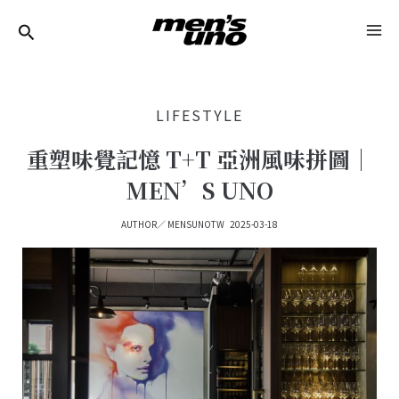
跳
Post
MA
至
Navigation
ME
主
要
LIFESTYLE
內
容
重塑味覺記憶 T+T 亞洲風味拼圖｜
MEN’S UNO
AUTHOR／
MENSUNOTW
2025-03-18