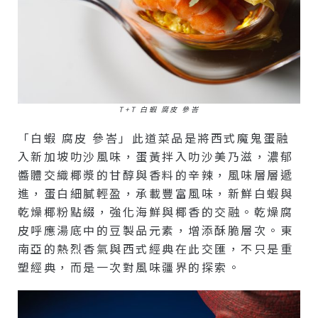
T+T 白蝦 腐皮 參峇
「白蝦 腐皮 參峇」此道菜品是將西式魔鬼蛋融
入新加坡叻沙風味，蛋黃拌入叻沙美乃滋，濃郁
醬體交織椰漿的甘醇與香料的辛辣，風味層層遞
進，蛋白細膩輕盈，承載豐富風味，新鮮白蝦與
乾燥椰粉點綴，強化海鮮與椰香的交融。乾燥腐
皮呼應湯底中的豆製品元素，增添酥脆層次。東
南亞的熱烈香氣與西式經典在此交匯，不只是重
塑經典，而是一次對風味疆界的探索。