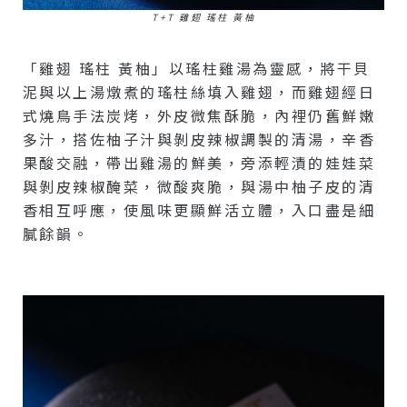
T+T 雞翅 瑤柱 黃柚
「雞翅 瑤柱 黃柚」以瑤柱雞湯為靈感，將干貝
泥與以上湯燉煮的瑤柱絲填入雞翅，而雞翅經日
式燒鳥手法炭烤，外皮微焦酥脆，內裡仍舊鮮嫩
多汁，搭佐柚子汁與剝皮辣椒調製的清湯，辛香
果酸交融，帶出雞湯的鮮美，旁添輕漬的娃娃菜
與剝皮辣椒醃菜，微酸爽脆，與湯中柚子皮的清
香相互呼應，使風味更顯鮮活立體，入口盡是細
膩餘韻。