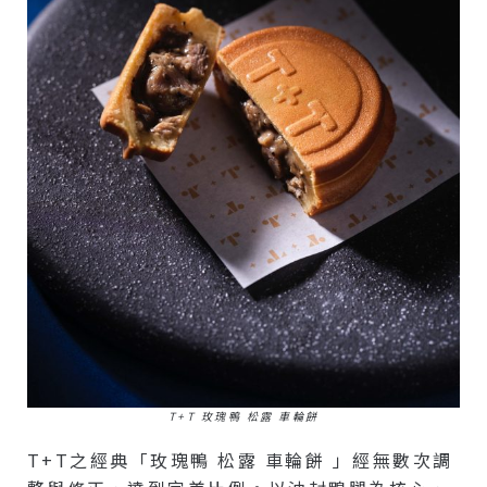
T+T 玫瑰鴨 松露 車輪餅
T+T之經典「玫瑰鴨 松露 車輪餅 」經無數次調