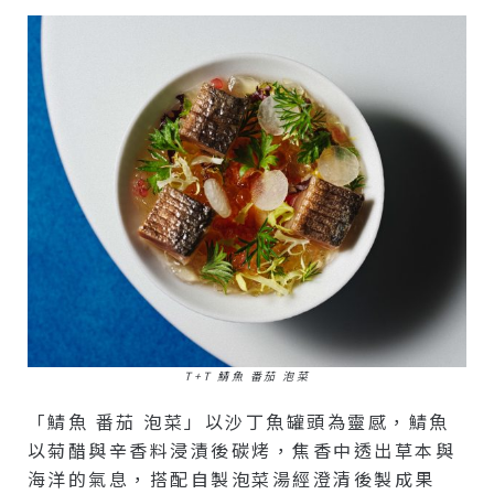
T+T 鯖魚 番茄 泡菜
「鯖魚 番茄 泡菜」以沙丁魚罐頭為靈感，鯖魚
以菊醋與辛香料浸漬後碳烤，焦香中透出草本與
海洋的氣息，搭配自製泡菜湯經澄清後製成果