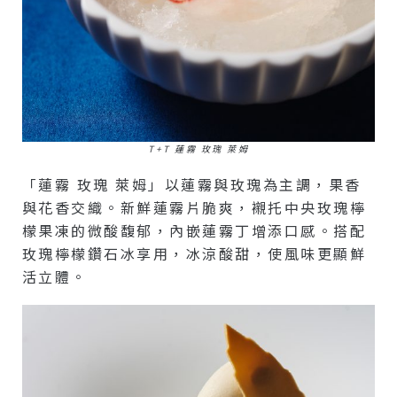
T+T 蓮霧 玫瑰 萊姆
「蓮霧 玫瑰 萊姆」以蓮霧與玫瑰為主調，果香
與花香交織。新鮮蓮霧片脆爽，襯托中央玫瑰檸
檬果凍的微酸馥郁，內嵌蓮霧丁增添口感。搭配
玫瑰檸檬鑽石冰享用，冰涼酸甜，使風味更顯鮮
活立體。