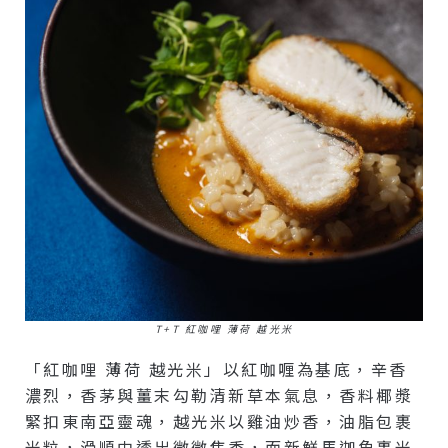
T+T 紅咖哩 薄荷 越光米
「紅咖哩 薄荷 越光米」以紅咖喱為基底，辛香
濃烈，香茅與薑末勾勒清新草本氣息，香料椰漿
緊扣東南亞靈魂，越光米以雞油炒香，油脂包裹
米粒，滑順中透出微微焦香，而新鮮馬迦魚裹米