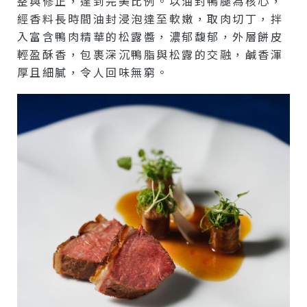
整與修正，達到完美比例。以油封鴨腿為核心，
經香料長時間油封浸泡達至軟嫩，取肉切丁，拌
入富含鴨肉精華的松露醬，濃郁馥郁，外層餅皮
輕盈酥香，包裹深沉鴨脂與松露的交融，鹹香渾
厚且細膩，令人回味無窮。