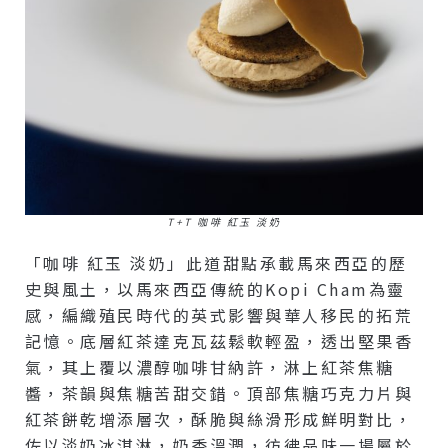
T+T 咖啡 紅玉 淡奶
「咖啡 紅玉 淡奶」此道甜點承載馬來西亞的歷
史與風土，以馬來西亞傳統的Kopi Cham為靈
感，編織殖民時代的英式影響與華人移民的拓荒
記憶。底層紅茶達克瓦茲鬆軟輕盈，透出堅果香
氣，其上覆以濃醇咖啡甘納許，淋上紅茶焦糖
醬，茶韻與焦糖苦甜交錯。頂部焦糖巧克力片與
紅茶餅乾增添層次，酥脆與絲滑形成鮮明對比，
佐以淡奶冰淇淋，奶香溫潤，彷彿品味一場屬於