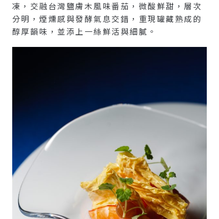
凍，交融台灣鹽膚木風味番茄，微酸鮮甜，層次
分明，煙燻感與發酵氣息交錯，重現罐藏熟成的
醇厚韻味，並添上一絲鮮活與細膩。