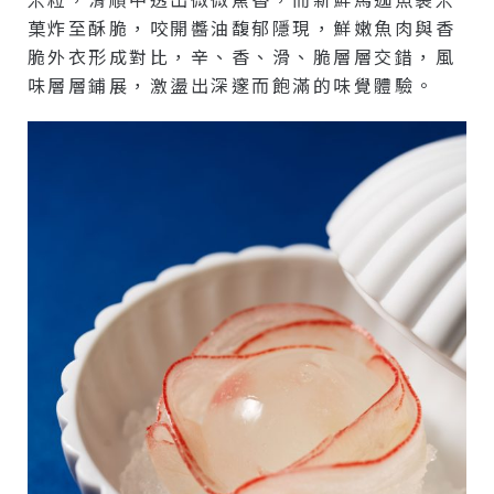
菓炸至酥脆，咬開醬油馥郁隱現，鮮嫩魚肉與香
脆外衣形成對比，辛、香、滑、脆層層交錯，風
味層層鋪展，激盪出深邃而飽滿的味覺體驗。