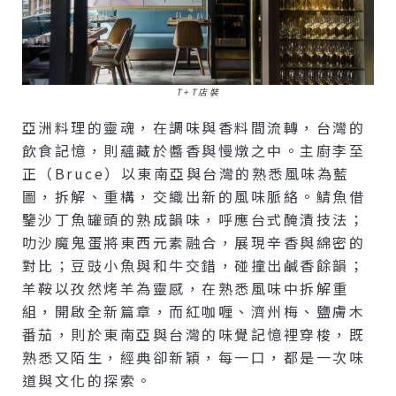
T+T店裝
亞洲料理的靈魂，在調味與香料間流轉，台灣的
飲食記憶，則蘊藏於醬香與慢燉之中。主廚李至
正（Bruce）以東南亞與台灣的熟悉風味為藍
圖，拆解、重構，交織出新的風味脈絡。鯖魚借
鑒沙丁魚罐頭的熟成韻味，呼應台式醃漬技法；
叻沙魔鬼蛋將東西元素融合，展現辛香與綿密的
對比；豆豉小魚與和牛交錯，碰撞出鹹香餘韻；
羊鞍以孜然烤羊為靈感，在熟悉風味中拆解重
組，開啟全新篇章，而紅咖喱、濟州梅、鹽膚木
番茄，則於東南亞與台灣的味覺記憶裡穿梭，既
熟悉又陌生，經典卻新穎，每一口，都是一次味
道與文化的探索。