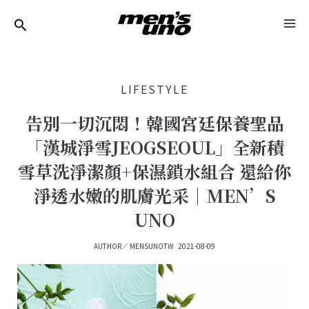
跳
Post
MA
至
Navigation
ME
主
要
LIFESTYLE
內
容
告別一切沉悶！韓國宮廷保養聖品
「漢城淨雪JEOGSEOUL」全新積
雪草洗淨潔顏+保濕鎖水組合 還給你
淨透水嫩的肌膚光采｜MEN’S
UNO
AUTHOR／
MENSUNOTW
2021-08-09