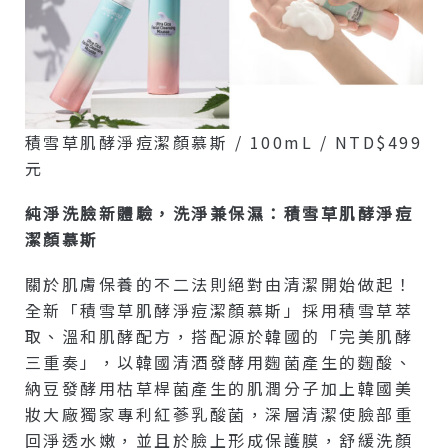
積雪草肌酵淨痘潔顏慕斯 / 100mL / NTD$499
元
純淨洗臉新體驗，洗淨兼保濕：積雪草肌酵淨痘
潔顏慕斯
關於肌膚保養的不二法則絕對由清潔開始做起！
全新「積雪草肌酵淨痘潔顏慕斯」採用積雪草萃
取、溫和肌酵配方，搭配源於韓國的「完美肌酵
三重奏」，以韓國清酒發酵用麴菌產生的麴酸、
納豆發酵用枯草桿菌產生的肌潤分子加上韓國美
妝大廠獨家專利紅蔘乳酸菌，深層清潔使臉部重
回淨透水嫩，並且於臉上形成保護膜，舒緩洗顏