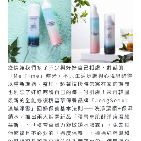
疫情讓我們多了不少與好好自己相處、對話的
「Me Time」時光，不只生活步調與心境思緒得
以重新調適、整理，趁著這段時常窩在家的期間
也別忘了好好呵護自己的每一吋肌膚！來自韓國
最新的全能修復積雪草保養品牌「JeogSeoul
漢城淨雪」回歸保養基本法則——洗淨潔顏+保濕
鎖水，推出兩大話題新品「積雪草肌酵淨痘潔顏
慕斯」、「積雪草穀力舒敏鎖水噴霧」，免去其
他繁複且不必要的「過度保養」，透過純粹溫和