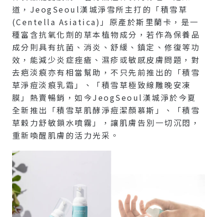
道，JeogSeoul漢城淨雪所主打的「積雪草
(Centella Asiatica)」原產於斯里蘭卡，是一
種富含抗氧化劑的草本植物成分，若作為保養品
成分則具有抗菌、消炎、舒緩、鎮定、修復等功
效，能減少炎症痤瘡、濕疹或敏感皮膚問題，對
去疤淡痕亦有相當幫助，不只先前推出的「積雪
草淨痘淡痕乳霜」、「積雪草極致線雕晚安凍
膜」熱賣暢銷，如今JeogSeoul漢城淨於今夏
全新推出「積雪草肌酵淨痘潔顏慕斯」、「積雪
草穀力舒敏鎖水噴霧」，讓肌膚告別一切沉悶，
重新喚醒肌膚的活力光采。