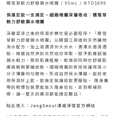
積雪草穀力舒敏鎖水噴霧 / 95mL / NTD$899
保濕定妝一支搞定，細緻噴霧深層吸收：積雪草
穀力舒敏鎖水噴霧
深層潔淨之後的保濕步驟也是必要程序！「積雪
草穀力舒敏鎖水噴霧」以韓國江原道的天然礦物
海水配方，加上滋潤濟州大米水、潤澤米香清酒
粕，精選自然界的天然成份萃取，賦予肌膚超強
鎖水穀力，預防肌膚粗糙、乾燥的同時也舒緩肌
膚過敏與緊繃狀態。細緻噴霧的新技術讓保濕小
分子薄霧均勻散佈，形成自然保水薄膜，妝前使
用保濕好上妝、妝後定裝讓底妝更服貼， 隨身攜
帶的輕便包裝更能放入隨身包包，走到哪補到
哪，讓一整天的膚況都能穩定聽話！
點此進入：
JeogSeoul漢城淨雪官方網站