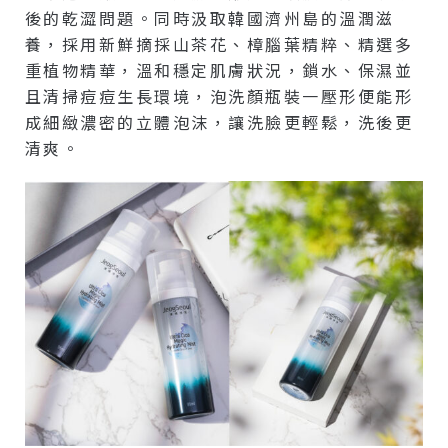
後的乾澀問題。同時汲取韓國濟州島的溫潤滋
養，採用新鮮摘採山茶花、樟腦葉精粹、精選多
重植物精華，溫和穩定肌膚狀況，鎖水、保濕並
且清掃痘痘生長環境，泡洗顏瓶裝一壓形便能形
成細緻濃密的立體泡沫，讓洗臉更輕鬆，洗後更
清爽。