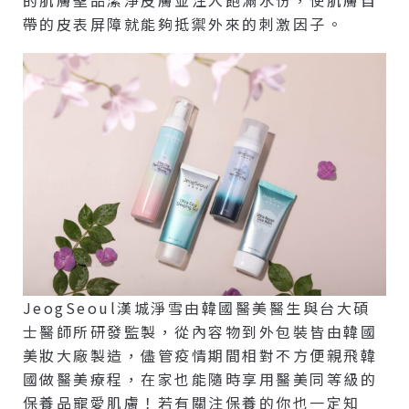
的肌膚聖品潔淨皮膚並注入飽滿水份，使肌膚自
帶的皮表屏障就能夠抵禦外來的刺激因子。
JeogSeoul漢城淨雪由韓國醫美醫生與台大碩
士醫師所研發監製，從內容物到外包裝皆由韓國
美妝大廠製造，儘管疫情期間相對不方便親飛韓
國做醫美療程，在家也能隨時享用醫美同等級的
保養品寵愛肌膚！若有關注保養的你也一定知