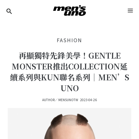
跳
Post
MA
至
Navigation
ME
主
要
FASHION
內
容
再顯獨特先鋒美學！GENTLE
MONSTER推出COLLECTION延
續系列與KUN聯名系列｜MEN’S
UNO
AUTHOR／
MENSUNOTW
2023-04-26