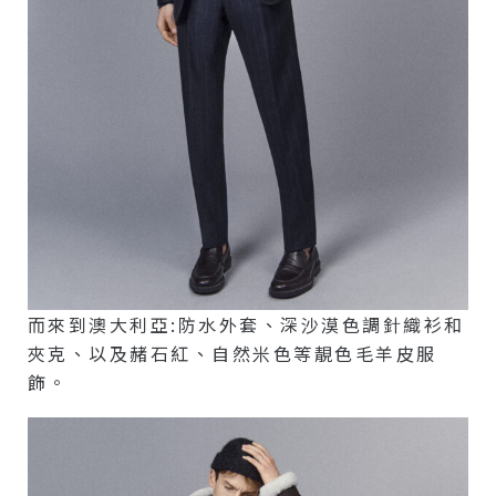
而來到澳大利亞:防水外套、深沙漠色調針織衫和
夾克、以及赭石紅、自然米色等靚色毛羊皮服
飾。