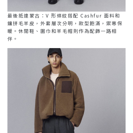
最後抵達蒙古：V 形條紋搭配 Cashfur 面料和
鑲拼毛羊皮，外套層次分明，款型飽滿，禦寒保
暖。休閒鞋、圍巾和羊毛帽則作為配飾一路相
伴。