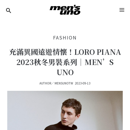
跳
Post
MA
至
Navigation
ME
主
要
FASHION
內
容
充滿異國遠遊情懷！LORO PIANA
2023秋冬男裝系列｜MEN’S
UNO
AUTHOR／
MENSUNOTW
2023-09-13