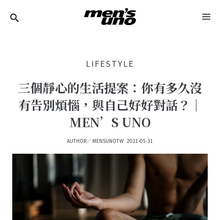
跳
Post
MA
至
Navigation
ME
主
要
LIFESTYLE
內
容
三個靜心的生活提案：你有多久沒
有告別煩惱，與自己好好對話？｜
MEN’S UNO
AUTHOR／
MENSUNOTW
2021-05-31