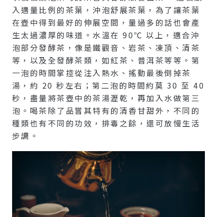
入適量比例的茶葉，沖泡舒展茶葉，為了讓茶葉
在壺中得到最好的伸展空間，量過多的話也會產
生太過濃厚的味道。水溫在 90℃ 以上，適合沖
泡部分發酵茶，像是鐵觀音、岩茶、凍頂、清茶
等，以及全發酵茶類，如紅茶、普洱茶等等。第
一泡的時間掌控從注入熱水、搖動最後倒掉茶
湯，約 20 秒左右；第二泡的時間約莫 30 至 40
秒，盡量將茶壺中的茶湯瀝乾，再加入水做第三
泡。喝茶除了品嘗其特有的清香甘甜外，不同的
種類也有不同的功效，排毒之餘，還可放慢生活
步調。