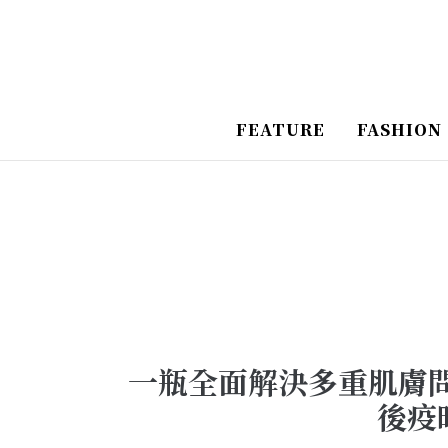
跳
Post
至
Navigation
主
要
FEATURE
FASHION
內
容
一瓶全面解決多重肌膚問題
後疫