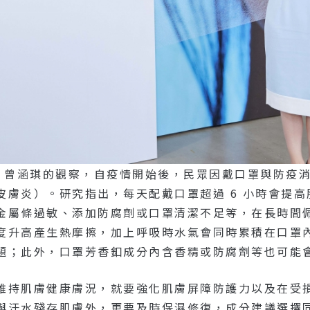
— 曾涵琪的觀察，自疫情開始後，民眾因戴口罩與防疫
皮膚炎）。研究指出，每天配戴口罩超過 6 小時會提
金屬條過敏、添加防腐劑或口罩清潔不足等，在長時間
度升高產生熱摩擦，加上呼吸時水氣會同時累積在口罩
題；此外，口罩芳香釦成分內含香精或防腐劑等也可能
維持肌膚健康膚況，就要強化肌膚屏障防護力以及在受
與汗水殘存肌膚外，更要及時保濕修復，成分建議選擇