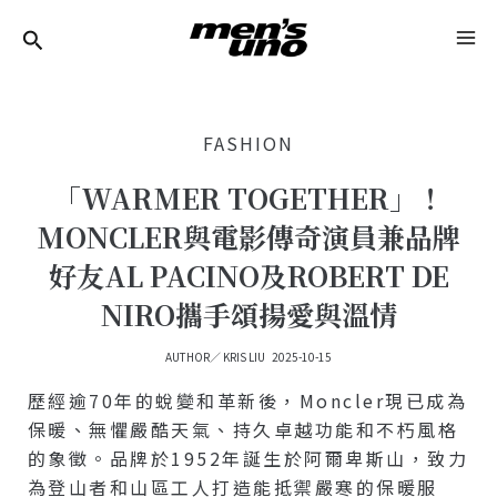
跳
Post
MA
至
Navigation
ME
主
要
FASHION
內
容
「WARMER TOGETHER」！
MONCLER與電影傳奇演員兼品牌
好友AL PACINO及ROBERT DE
NIRO攜手頌揚愛與溫情
AUTHOR／
KRIS LIU
2025-10-15
歷經逾70年的蛻變和革新後，Moncler現已成為
保暖、無懼嚴酷天氣、持久卓越功能和不朽風格
的象徵。品牌於1952年誕生於阿爾卑斯山，致力
為登山者和山區工人打造能抵禦嚴寒的保暖服