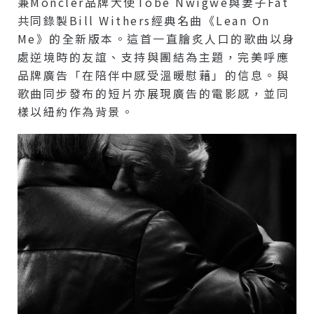
兼Moncler品牌大使Tobe Nwigwe與妻子Fat
共同錄製Bill Withers經典名曲《Lean On
Me》的全新版本。這首一直膾炙人口的歌曲以身
處逆境時的友誼、支持與團結為主題，完美呼應
品牌廣告「在陪伴中感受溫暖慰藉」的信息。與
歌曲同步發布的短片亦展現廣告的電影感，並同
樣以紐約作為背景。