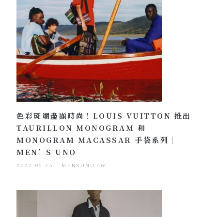
色彩斑斕盡顯時尚！LOUIS VUITTON 推出
TAURILLON MONOGRAM 和
MONOGRAM MACASSAR 手袋系列｜
MEN’S UNO
2022-06-25
MENSUNOTW