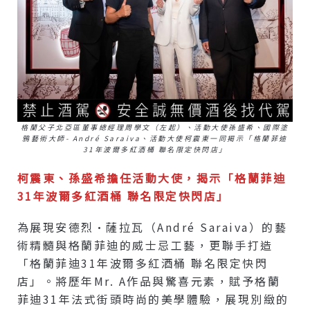
格蘭父子北亞區董事總經理周學文（左起）、活動大使孫盛希、國際塗
鴉藝術大師- André Saraiva、活動大使柯震東一同揭示「格蘭菲迪
31年波爾多紅酒桶 聯名限定快閃店」
柯震東、孫盛希擔任活動大使，揭示「格蘭菲迪
31年波爾多紅酒桶 聯名限定快閃店」
為展現安德烈·薩拉瓦（André Saraiva）的藝
術精髓與格蘭菲迪的威士忌工藝，更聯手打造
「格蘭菲迪31年波爾多紅酒桶 聯名限定快閃
店」。將歷年Mr. A作品與驚喜元素，賦予格蘭
菲迪31年法式街頭時尚的美學體驗，展現別緻的