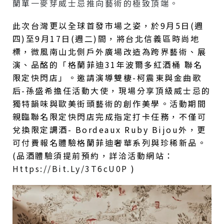
蘭單一麥芽威士忌推向藝術的極致頂端。
此次台灣更以全球首發市場之姿，於9月5日(週
四)至9月17日(週二)間，將台北信義區時尚地
標，微風南山北側戶外廣場改造為跨界藝術、展
演、品酩的「格蘭菲迪31年波爾多紅酒桶 聯名
限定快閃店」。邀請演導雙棲-柯震東與金曲歌
后-孫盛希擔任活動大使，現場分享頂級威士忌的
獨特韻味與歐美街頭藝術的創作美學。活動期間
親臨聯名限定快閃店完成指定打卡任務，不僅可
兌換限定調酒- Bordeaux Ruby Bijou外，更
可付費報名體驗格蘭菲迪奢華系列與珍稀新品。
(品酒體驗須提前預約，詳洽活動網站：
Https://bit.ly/3T6cU0P
)