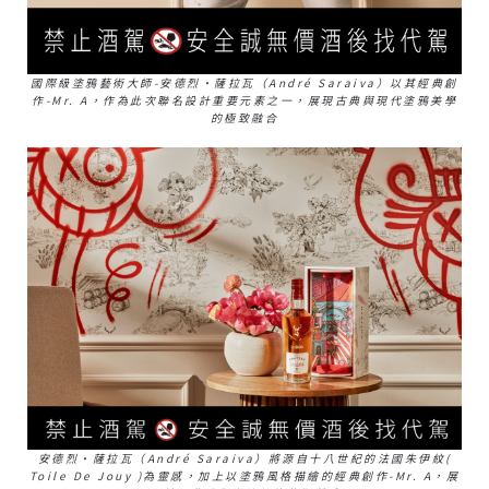
國際級塗鴉藝術大師-安德烈·薩拉瓦（André Saraiva）以其經典創
作-Mr. A，作為此次聯名設計重要元素之一，展現古典與現代塗鴉美學
的極致融合
安德烈·薩拉瓦（André Saraiva）將源自十八世紀的法國朱伊紋(
Toile De Jouy )為靈感，加上以塗鴉風格描繪的經典創作-Mr. A，展