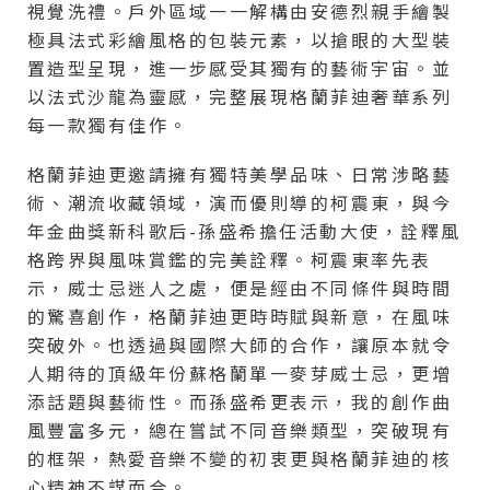
視覺洗禮。戶外區域一一解構由安德烈親手繪製
極具法式彩繪風格的包裝元素，以搶眼的大型裝
置造型呈現，進一步感受其獨有的藝術宇宙。並
以法式沙龍為靈感，完整展現格蘭菲迪奢華系列
每一款獨有佳作。
格蘭菲迪更邀請擁有獨特美學品味、日常涉略藝
術、潮流收藏領域，演而優則導的柯震東，與今
年金曲獎新科歌后-孫盛希擔任活動大使，詮釋風
格跨界與風味賞鑑的完美詮釋。柯震東率先表
示，威士忌迷人之處，便是經由不同條件與時間
的驚喜創作，格蘭菲迪更時時賦與新意，在風味
突破外。也透過與國際大師的合作，讓原本就令
人期待的頂級年份蘇格蘭單一麥芽威士忌，更增
添話題與藝術性。而孫盛希更表示，我的創作曲
風豐富多元，總在嘗試不同音樂類型，突破現有
的框架，熱愛音樂不變的初衷更與格蘭菲迪的核
心精神不謀而合。