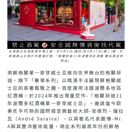
台灣更以全球首發市場之姿，於9月5日(週四)至9月17日(週二)間，於
微風南山北側戶外廣場打造-「格蘭菲迪31年波爾多紅酒桶 聯名限定快
閃店」
將蘇格蘭單一麥芽威士忌推向世界舞台的格蘭菲
迪，旗下「奢華系列」以精湛手法展現蘇格蘭威
士忌的高奢風雅之趣。首度運用法國波爾多地區
紅酒桶，於2024年推出限量巨作-「格蘭菲迪31
年波爾多紅酒桶單一麥芽威士忌」。邀請當今歐
美炙手可熱的國際級塗鴉藝術大師-安德烈·薩拉
瓦（André Saraiva），以其著名代表圖像-Mr.
A與其豐沛藝術能量，將此系列最高年份的蘇格