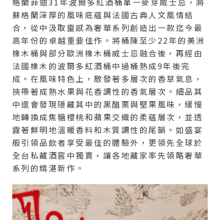
格蘭菲迪31年波爾多紅酒桶單一麥芽威士忌，將
蘇格蘭深厚的風味底蘊與法國古典人文風情結
合，從中汲取靈感為奢華系列創造出一款迄今最
高年份的卓越重要佳作。將桶陳至少22年的美洲
橡木桶與部分歐洲橡木桶威士忌融合後，再經由
法國橡木的波爾多紅酒桶中過桶熟成9年後完
成。在風味特色上，散發著多層次的香草氣息，
挾帶著成熟水果與花香調性的香氣層次。細品其
中還會發現隱藏其中的黑醋栗與堅果風味，緩慢
地轉換成焦糖櫻桃和蘋果交織的柔蘊層次，並透
露著鮮明地溫暖香料和木質調性的尾韻。如盛宴
般引領品飲者享受最佳的體驗外，更領先全球於
全台私藏酒窖中獨賣，讓各地藏家率先領略奢華
系列的精湛新作。