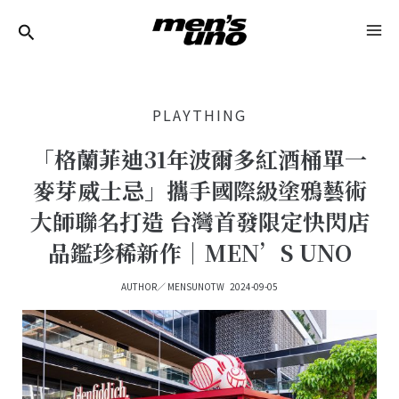
跳
Post
MA
至
Navigation
ME
主
要
PLAYTHING
內
容
「格蘭菲迪31年波爾多紅酒桶單一
麥芽威士忌」攜手國際級塗鴉藝術
大師聯名打造 台灣首發限定快閃店
品鑑珍稀新作｜MEN’S UNO
AUTHOR／
MENSUNOTW
2024-09-05