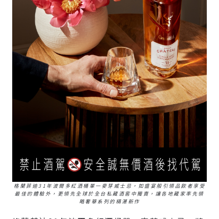
格蘭菲迪31年波爾多紅酒桶單一麥芽威士忌，如盛宴般引領品飲者享受
最佳的體驗外，更領先全球於全台私藏酒窖中獨賣，讓各地藏家率先領
略奢華系列的精湛新作