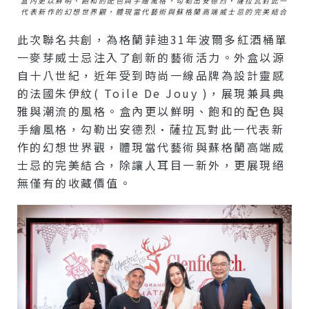
盒內更以鮮明、飽和的配色與手繪風格，勾勒出安德烈·薩拉瓦對此一
代表新作的幻想世界觀，體現當代藝術與蘇格蘭高端威士忌的完美結合
此次聯名共創，為格蘭菲迪31年波爾多紅酒桶單
一麥芽威士忌注入了創新的藝術活力。外盒以源
自十八世紀，近年受到時尚一線品牌為設計靈感
的法國朱伊紋( Toile De Jouy )，展現兼具典
雅與潮流的風格。盒內更以鮮明、飽和的配色與
手繪風格，勾勒出安德烈·薩拉瓦對此一代表新
作的幻想世界觀，體現當代藝術與蘇格蘭高端威
士忌的完美結合，除讓人耳目一新外，更展現絕
無僅有的收藏價值。