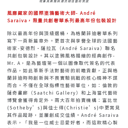
現兼具典雅與潮流絕佳藝術質感
風靡藏家的國際塗鴉藝術大師- André
Saraiva，限量共創奢華系列最高年份包裝設計
除以最高年份與頂級選桶，為格蘭菲迪奢華系列
寫下一頁新篇章外。更首次與享譽全球的法國藝
術家-安德烈·薩拉瓦（André Saraiva）聯名
共創包裝設計。其以塗鴉風格描繪的經典創作-
Mr. A，是為藝壇第一個以圖像取代簽名的代表
作品，如此革新手法對藝術的前瞻貢獻，正與格
蘭菲迪時時創新與不畏實驗挑戰的核心精神不謀
而合。不僅在全球指標性藝術單位，如：倫敦的
薩奇畫廊（Saatchi Gallery）和上海當代藝術
博覽會獲得肯定外。兩大百年拍賣機構：富比世
(Sotheby’s)與佳士得(Christie’s)中更常見
其作品蹤跡，並屢創成交佳績。André Saraiva
表示，「我是一位威士忌愛好者，而這款精心製