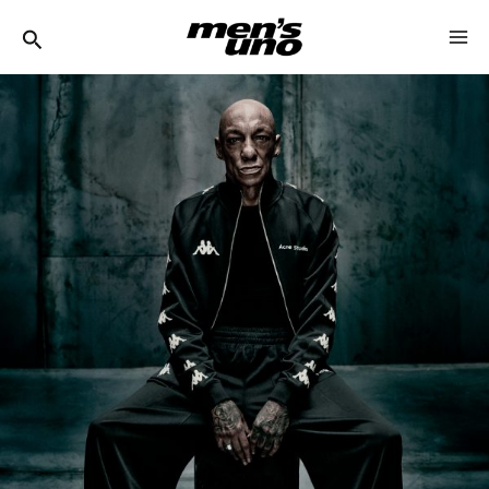
跳
MA
至
ME
主
頁
頁
頁
頁
頁
頁
頁
頁
頁
頁
要
面
面
面
面
面
面
面
面
面
面
內
容