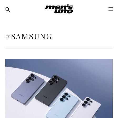
跳
MA
至
ME
主
要
#SAMSUNG
內
容