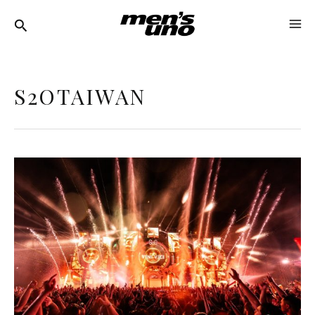
跳
MA
至
ME
主
要
S2OTAIWAN
內
容