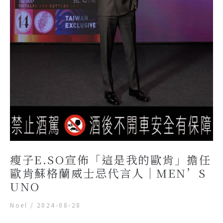
瘦子E.SO宣佈「這是我的歐肯」擔任
歐肯蘇格蘭威士忌代言人｜MEN’S
UNO
Noel
/
2024-08-28