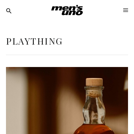
跳
MA
至
ME
主
要
PLAYTHING
內
容