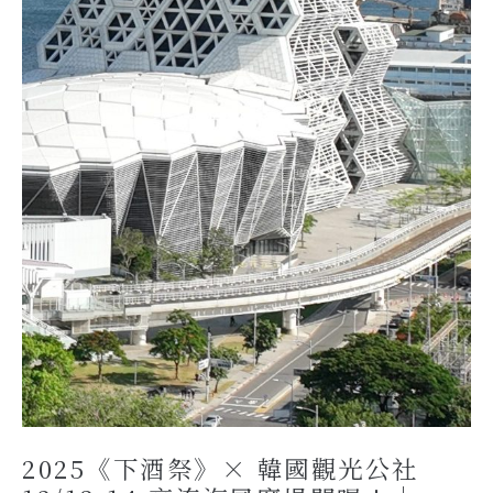
2025《下酒祭》× 韓國觀光公社