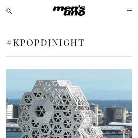
跳
MA
至
ME
主
要
#KPOPDJNIGHT
內
容