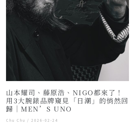
山本耀司、藤原浩、NIGO都來了！
用3大腕錶品牌窺見「日潮」的悄然回
歸｜MEN’S UNO
Chu Chu
/
2026-02-24