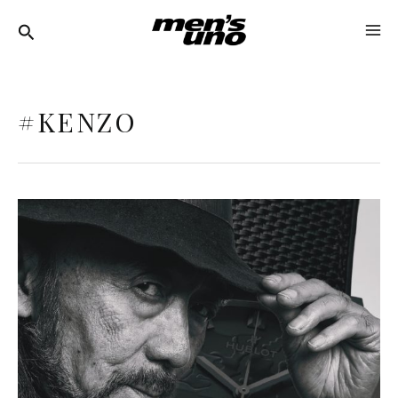
跳
MA
至
ME
主
要
#KENZO
內
容