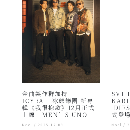
SVT 
金曲製作群加持
KAR
ICYBALL冰球樂團 新專
DIE
輯《我很抱歉》12月正式
式登場
上線｜MEN’S UNO
Noel
/
2
Noel
/
2025-12-09