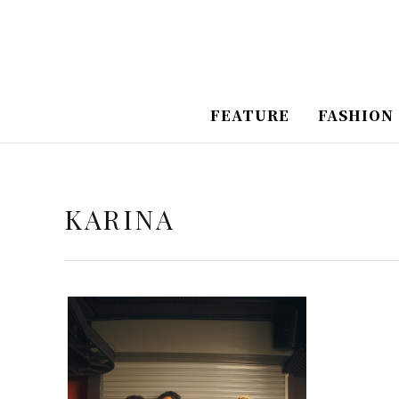
跳
至
主
要
FEATURE
FASHION
內
容
KARINA