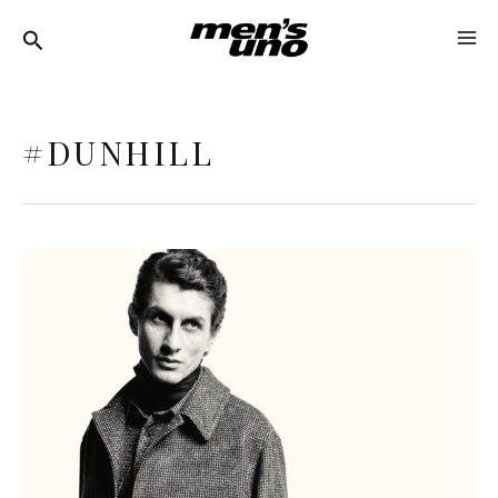
跳
MA
至
ME
主
要
#DUNHILL
內
容