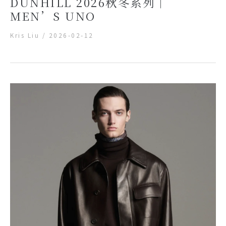
DUNHILL 2026秋冬系列｜
MEN’S UNO
Kris Liu
/
2026-02-12