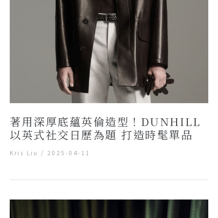
著用深厚底蘊英倫造型！DUNHILL
以英式社交日歷為題 打造時髦單品
Kris Liu
/
2025-04-11