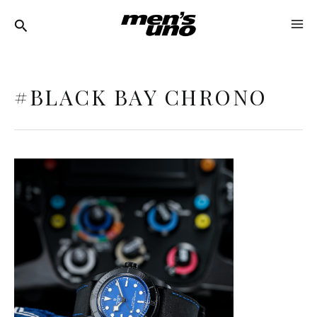
跳
MA
至
ME
主
要
#BLACK BAY CHRONO
內
容