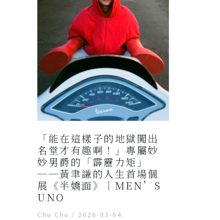
「能在這樣子的地獄闖出
名堂才有趣啊！」專屬妙
妙男爵的「霹靂力矩」
──黃聿謙的人生首場個
展《半嬌面》｜MEN’S
UNO
Chu Chu
/
2026-03-04