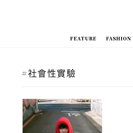
跳
至
主
要
FEATURE
FASHION
內
容
#社會性實驗