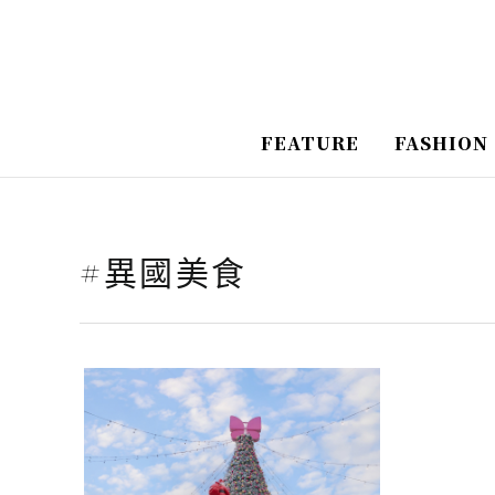
跳
至
主
要
FEATURE
FASHION
內
容
#異國美食