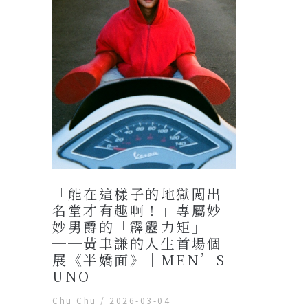
「能在這樣子的地獄闖出
名堂才有趣啊！」專屬妙
妙男爵的「霹靂力矩」
──黃聿謙的人生首場個
展《半嬌面》｜MEN’S
UNO
Chu Chu
/
2026-03-04