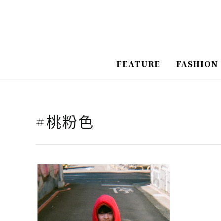
跳
至
主
要
FEATURE
FASHION
內
容
#桃粉色