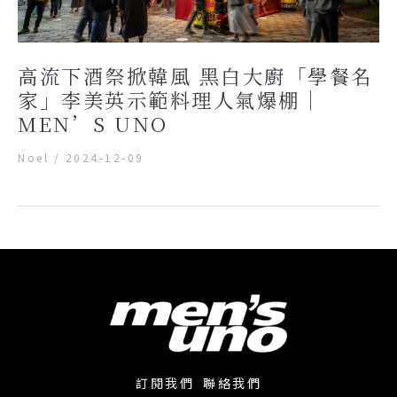
高流下酒祭掀韓風 黑白大廚「學餐名
家」李美英示範料理人氣爆棚｜
MEN’S UNO
Noel
/
2024-12-09
訂閱我們
聯絡我們