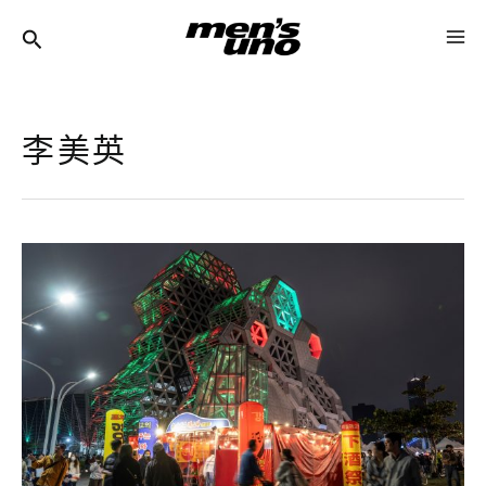
跳
MA
至
ME
主
要
李美英
內
容