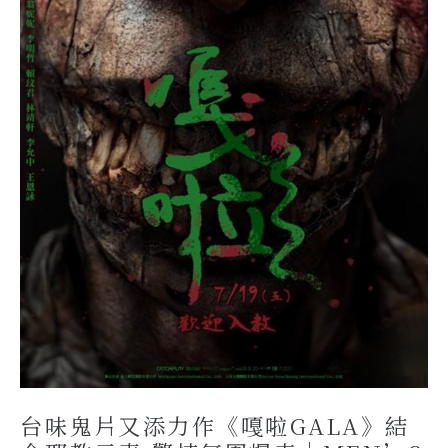
台味鬼片又添力作《嘎啦GALA》結