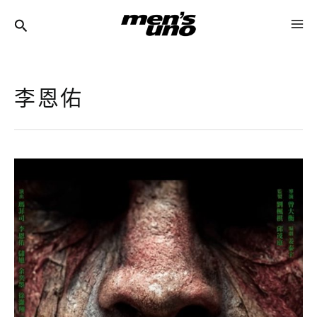
跳
MA
至
ME
主
要
李恩佑
內
容