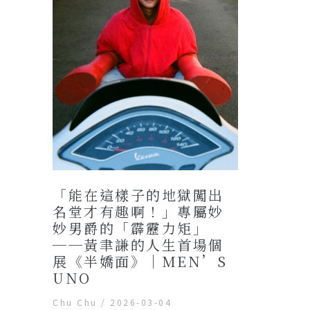
「能在這樣子的地獄闖出
名堂才有趣啊！」專屬妙
妙男爵的「霹靂力矩」
──黃聿謙的人生首場個
展《半嬌面》｜MEN’S
UNO
Chu Chu
/
2026-03-04