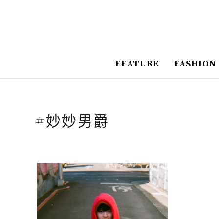
跳
至
主
要
FEATURE
FASHION
內
容
#妙妙男爵