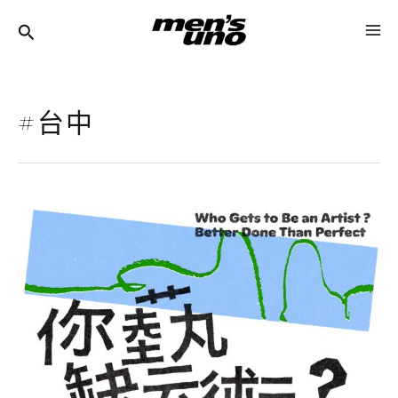
跳
MA
至
ME
主
要
#台中
內
容